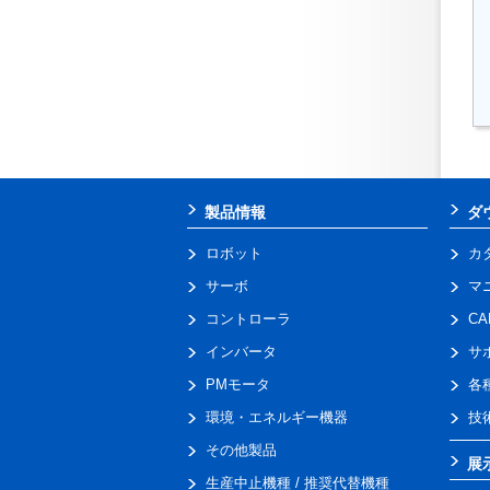
製品情報
ダ
ロボット
カ
サーボ
マ
コントローラ
C
インバータ
サ
PMモータ
各
環境・エネルギー機器
技
その他製品
展
生産中止機種 / 推奨代替機種