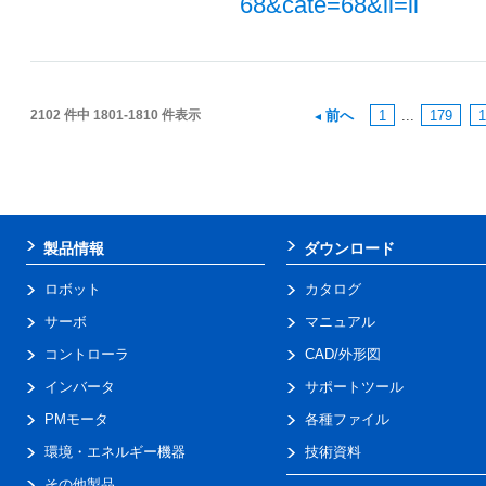
68&cate=68&li=li
2102 件中 1801-1810 件表示
前へ
1
...
179
1
製品情報
ダウンロード
ロボット
カタログ
サーボ
マニュアル
コントローラ
CAD/外形図
インバータ
サポートツール
PMモータ
各種ファイル
環境・エネルギー機器
技術資料
その他製品