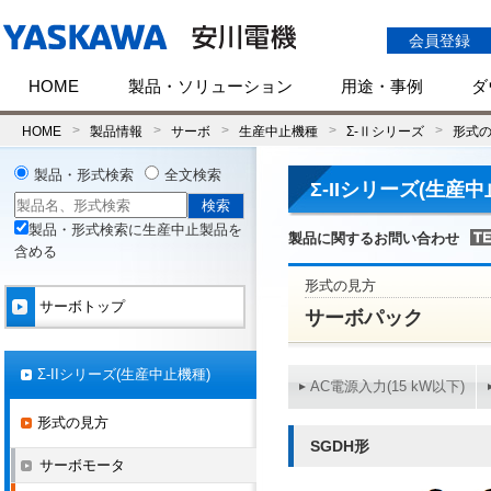
会員登録
HOME
製品・ソリューション
用途・事例
ダ
HOME
製品情報
サーボ
生産中止機種
Σ-Ⅱシリーズ
形式
製品・形式検索
全文検索
Σ-IIシリーズ(生産中
製品・形式検索に生産中止製品を
製品に関するお問い合わせ
含める
形式の見方
サーボトップ
サーボパック
Σ-IIシリーズ(生産中止機種)
AC電源入力(15 kW以下)
形式の見方
SGDH形
サーボモータ