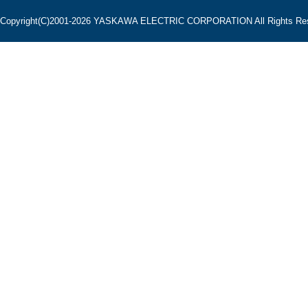
Copyright(C)2001‐2026 YASKAWA ELECTRIC CORPORATION All Rights Res