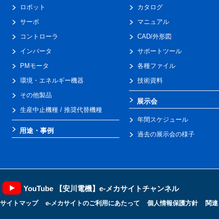
ロボット
カタログ
サーボ
マニュアル
コントローラ
CAD/外形図
インバータ
サポートツール
PMモータ
各種ファイル
環境・エネルギー機器
技術資料
その他製品
展示会
生産中止機種 / 推奨代替機種
年間スケジュール
用途・事例
過去の展示会の様子
YouTube 【安川電機】e-メカサイトチャンネル
サイトマップ
e-メカサイトのご利用にあたって
個人情報保護方針
関連