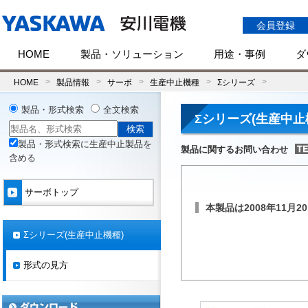
会員登録
HOME
製品・ソリューション
用途・事例
ダ
HOME
製品情報
サーボ
生産中止機種
Σシリーズ
製品・形式検索
全文検索
Σシリーズ(生産中止
製品・形式検索に生産中止製品を
製品に関するお問い合わせ
含める
サーボトップ
本製品は2008年11
Σシリーズ(生産中止機種)
形式の見方