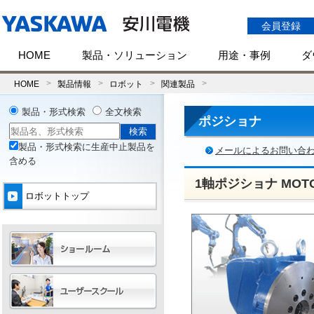
会員登録
HOME
製品・ソリューション
用途・事例
ダ
HOME
製品情報
ロボット
関連製品
製品・形式検索
全文検索
ポジショナ
製品・形式検索に生産中止製品を
メールによるお問い合
含める
1軸ポジショナ MOT
ロボットトップ