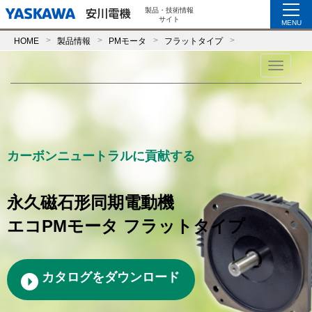
製品・技術情報
サイト
MENU
HOME
製品情報
PMモータ
フラットタイプ
Toggle
navigati
カーボンニュートラルに貢献する
永久磁石形同期電動機
エコPMモータ フラットタイプ
カタログをダウンロード