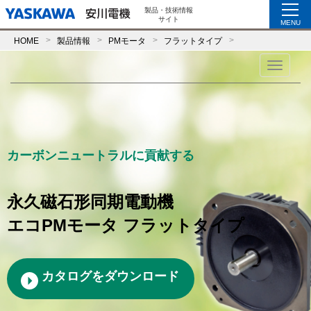
製品・技術情報
サイト
MENU
HOME
製品情報
PMモータ
フラットタイプ
Toggle
navigati
カーボンニュートラルに貢献する
永久磁石形同期電動機
エコPMモータ フラットタイプ
カタログをダウンロード