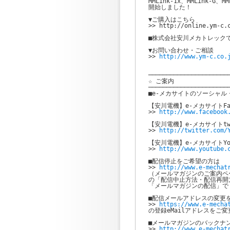
MMLink-1x、MMLink-
開始しました！

▼ご購入はこちら

>> http://online.ym-c.c
■株式会社安川メカトレック
▼お問い合わせ・ご相談

>> 
http://www.ym-c.co.
───────────────────────
☆ ご案内

───────────────────────
■e-メカサイトのソーシャル
【安川電機】e-メカサイトFac
>> 
http://www.facebook
【安川電機】e-メカサイトtwit
>> 
http://twitter.com/
【安川電機】e-メカサイトYouT
>> 
http://www.youtube.
■配信停止をご希望の方は

>> 
http://www.e-mechat
（メールマガジンのご案内ペー
の「配信中止方法・配信再開
「メールマガジンの配信」で
■配信メールアドレスの変更を
>> 
https://www.e-mecha
の登録eMailアドレスをご変
■メールマガジンのバックナン
>> 
http://www.e-mechat