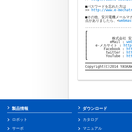
■パスワードを忘れた方は

>> 
http://www.e-mechat
■その他、安川電機メールマガ
点がありましたら、<
webmas
‥‥‥‥‥‥‥‥‥‥‥‥‥
┏                    
┃                      
┃            株式会社 
┃           eMail : 
we
┃    e-メカサイト : 
http
┃        Facebook : 
ht
┃         twitter : 
ht
┃         YouTube : 
ht
┗                      
━━━━━━━━━━━━━━━━━━━━━━━
Copyright(C)2014 YASKAW
━━━━━━━━━━━━━━━━━━━━━━━
製品情報
ダウンロード
ロボット
カタログ
サーボ
マニュアル