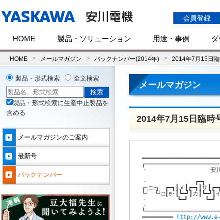
会員登録
HOME
製品・ソリューション
用途・事例
ダ
HOME
メールマガジン
バックナンバー(2014年)
2014年7月15日
製品・形式検索
全文検索
メールマガジン
製品・形式検索に生産中止製品を
含める
2014年7月15日臨時
メールマガジンのご案内
最新号
━━━━━━━━━━━━━━━━━━━━━━━
┌──────────────────────
・　　　　　　　　　　 安川
バックナンバー
・　　　　　　　　┏━┓　　　┏
┌┐□┌┐　┏━┓┃メ┃┏━┓┃サ┃┏━┓
└┘　└┘□┃e-┃┗━┛┃カ┃┗━┛┃イ┃
・　　　　　┗━┛　　　┗━┛　　
・　　　　　　　　　　　　・・・
└──────────────────────
━━━━━━━━━ 
http://www.e