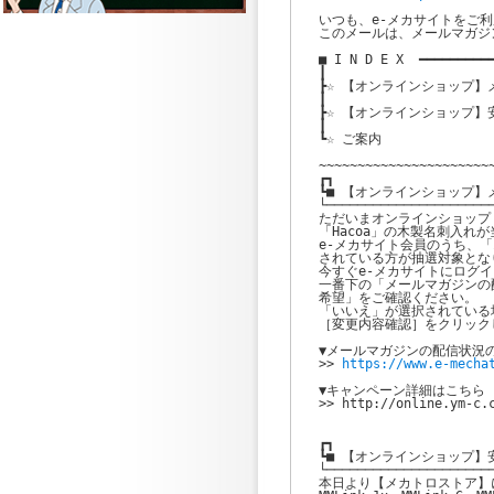
いつも、e-メカサイトをご利
このメールは、メールマガジ
■ I N D E X  ━━━━━━━━━━
┃

┣☆ 【オンラインショップ】
┃

┣☆ 【オンラインショップ】
┃

┗☆ ご案内

~~~~~~~~~~~~~~~~~~~~~~~
┏┓

┗■ 【オンラインショップ】
└──────────────────────
ただいまオンラインショップ
「Hacoa」の木製名刺入れ
e-メカサイト会員のうち、「
されている方が抽選対象となり
今すぐe-メカサイトにログ
一番下の「メールマガジンの
希望」をご確認ください。

「いいえ」が選択されている
［変更内容確認］をクリック
▼メールマガジンの配信状況
>> 
▼キャンペーン詳細はこちら

>> http://online.ym-c.c
┏┓

┗■ 【オンラインショップ】
└──────────────────────
本日より【メカトロストア】