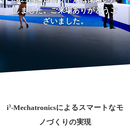
しました。
ご来場ありがとうご
ざいました。
3
i
-Mechatronicsによる
スマートなモ
ノづくりの実現