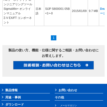
ンジニアリングツール
SigmaWin+ オンライ
日本
SIJP S800001 05B
Dow
2015/01/09
9.7 MB
ンマニュアル
語
<1>-0
ージ
Σ-V EX/FT コンポーネ
ント
1
製品の使い方、機能・仕様に関するご相談・お問い合わせに
お答えします。
製品情報
お問い合わせ
用途・事例
その他
ダウンロード
メールマガジン