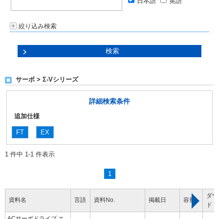
日本語
英語
絞り込み検索
サーボ > Σ-Vシリーズ
詳細検索条件
追加仕様
FT
EX
1 件中 1-1 件表示
1
ダウ
資料名
言語
資料No.
掲載日
容量
ド
ACサーボドライブ エ