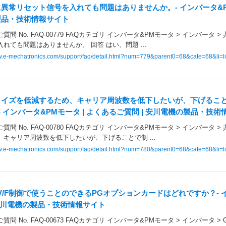
異常リセット信号を入れても問題はありませんか。- インバータ&PMモ
製品・技術情報サイト
質問 No. FAQ-00779 FAQカテゴリ インバータ&PMモータ > インバータ 
れても問題はありませんか。 回答 はい、問題 ...
ww.e-mechatronics.com/support/faq/detail.html?num=779&parent0=68&cate=68&li=li
ノイズを低減するため、キャリア周波数を低下したいが、下げるこ
- インバータ&PMモータ | よくあるご質問 | 安川電機の製品・技
質問 No. FAQ-00780 FAQカテゴリ インバータ&PMモータ > インバータ 
、キャリア周波数を低下したいが、下げることで制 ...
ww.e-mechatronics.com/support/faq/detail.html?num=780&parent0=68&cate=68&li=li
V/F制御で使うことのできるPGオプションカードはどれですか？- イ
 安川電機の製品・技術情報サイト
質問 No. FAQ-00673 FAQカテゴリ インバータ&PMモータ > インバータ > 