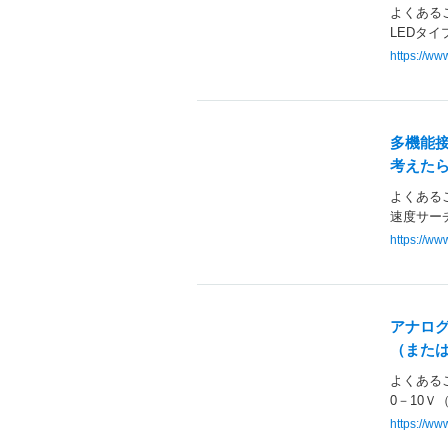
よくあるご
LEDタイ
https://w
多機能
考えたら
よくあるご
速度サー
https://w
アナログ
（または
よくあるご
0－10Ｖ（
https://w