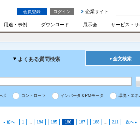
企業サイト
会員登録
ログイン
用途・事例
ダウンロード
展示会
サービス・サ
全文検索
よくある質問検索
ーボ
コントローラ
インバータ＆PMモータ
環境・エネ
前へ
1
...
184
185
186
187
188
...
211
次へ