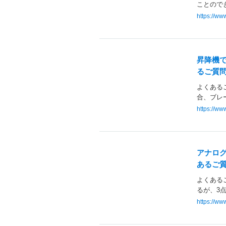
ことのでき
https://w
昇降機で
るご質問
よくあるご
合、ブレー
https://w
アナログ
あるご質
よくあるご
るが、3点
https://w