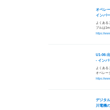
オペレー
インバー
よくあるご
ブルは1m
https://w
U1-0
- イン
よくあるご質
オペレー
https://w
デジタル
川電機