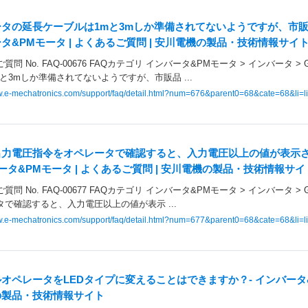
タの延長ケーブルは1mと3mしか準備されてないようですが、市販
タ&PMモータ | よくあるご質問 | 安川電機の製品・技術情報サイ
質問 No. FAQ-00676 FAQカテゴリ インバータ&PMモータ > インバータ 
と3mしか準備されてないようですが、市販品 ...
ww.e-mechatronics.com/support/faq/detail.html?num=676&parent0=68&cate=68&li=li
6:出力電圧指令をオペレータで確認すると、入力電圧以上の値が表
バータ&PMモータ | よくあるご質問 | 安川電機の製品・技術情報サイ
問 No. FAQ-00677 FAQカテゴリ インバータ&PMモータ > インバータ > G
タで確認すると、入力電圧以上の値が表示 ...
ww.e-mechatronics.com/support/faq/detail.html?num=677&parent0=68&cate=68&li=li
オペレータをLEDタイプに変えることはできますか？- インバータ&P
の製品・技術情報サイト