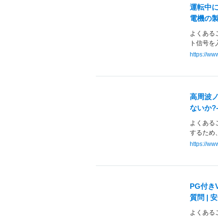
運転中に
電機の
よくあるご
ト信号を入
https://w
高周波
ないか?
よくあるご
するため
https://w
PG付き
質問 |
よくあるご