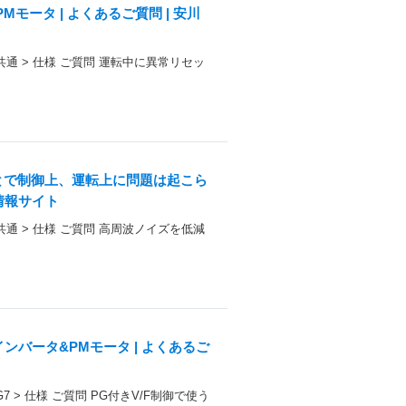
ータ | よくあるご質問 | 安川
> 共通 > 仕様 ご質問 運転中に異常リセッ
とで制御上、運転上に問題は起こら
術情報サイト
> 共通 > 仕様 ご質問 高周波ノイズを低減
ンバータ&PMモータ | よくあるご
G7 > 仕様 ご質問 PG付きV/F制御で使う