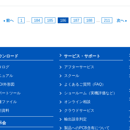
前へ
1
...
184
185
186
187
188
...
211
次へ
ウンロード
サービス・サポート
タログ
アフターサービス
ニュアル
スクール
AD/外形図
よくあるご質問（FAQ）
ポートツール
ショールーム（実機評価など）
種ファイル
オンライン相談
術資料
クラウドサービス
輸出該非判定
示会
製品へのPCB含有について