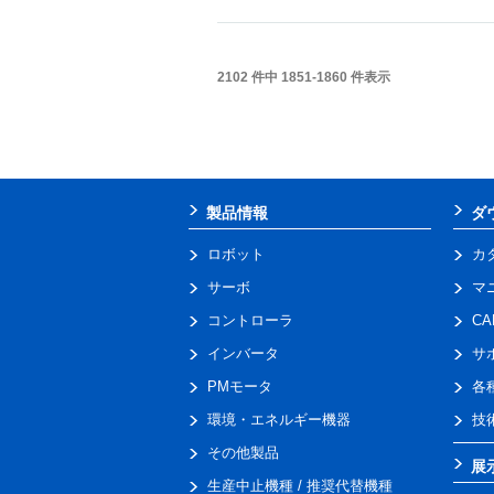
2102 件中 1851-1860 件表示
製品情報
ダ
ロボット
カ
サーボ
マ
コントローラ
C
インバータ
サ
PMモータ
各
環境・エネルギー機器
技
その他製品
展
生産中止機種 / 推奨代替機種