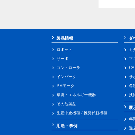
製品情報
ダ
ロボット
カ
サーボ
マ
コントローラ
C
インバータ
サ
PMモータ
各
環境・エネルギー機器
技
その他製品
展
生産中止機種 / 推奨代替機種
年
用途・事例
過