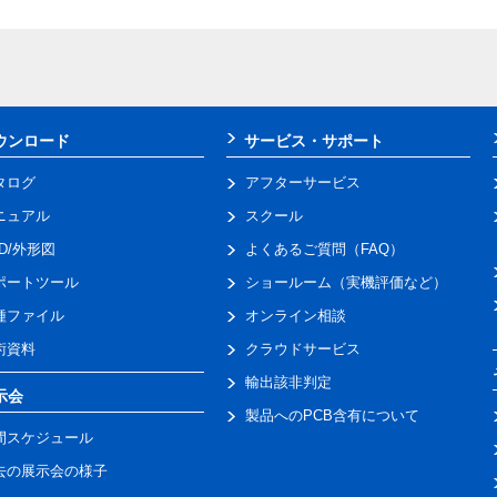
ウンロード
サービス・サポート
タログ
アフターサービス
ニュアル
スクール
AD/外形図
よくあるご質問（FAQ）
ポートツール
ショールーム（実機評価など）
種ファイル
オンライン相談
術資料
クラウドサービス
輸出該非判定
示会
製品へのPCB含有について
間スケジュール
去の展示会の様子