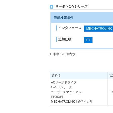
サーボ > Σ-Vシリーズ
詳細検索条件
インタフェース
MECHATROLINK
追加仕様
FT
1 件中 1-1 件表示
資料名
言
ACサーボドライブ
Σ-V-FTシリーズ
ユーザーズマニュアル
日
FT003形
MECHATROLINK-II通信指令形