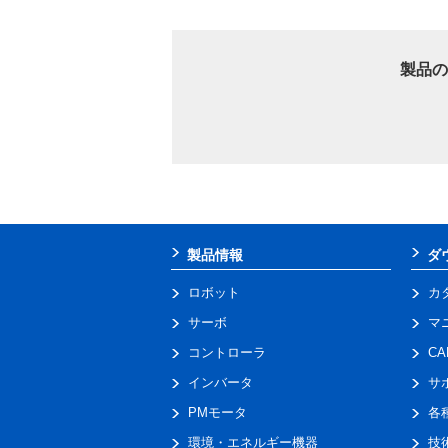
製品の
製品情報
ダ
ロボット
カ
サーボ
マ
コントローラ
C
インバータ
サ
PMモータ
各
環境・エネルギー機器
技