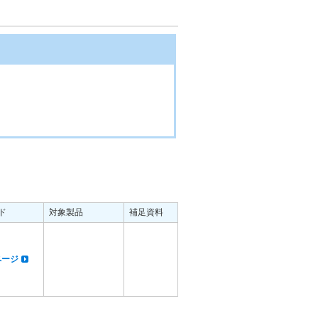
ド
対象製品
補足資料
dページ