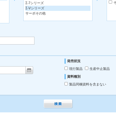
Σ-7シリーズ
Σ-Vシリーズ
サーボその他
発売状況
現行製品
生産中止製品
資料種別
製品同梱資料を含まない