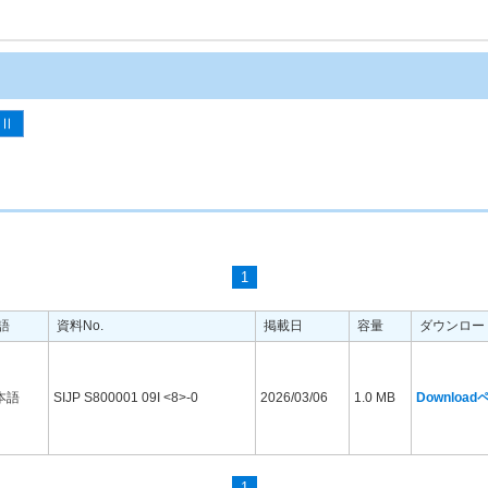
-Ⅱ
1
語
資料No.
掲載日
容量
ダウンロー
本語
SIJP S800001 09I <8>-0
2026/03/06
1.0 MB
Downloa
1