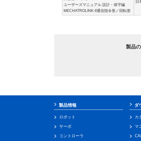
日
ユーザーズマニュアル 設計・保守編
MECHATROLINK-II通信指令形／回転形
製品の
製品情報
ダ
ロボット
カ
サーボ
マ
コントローラ
C