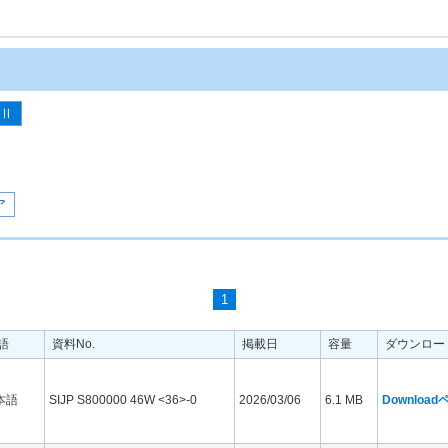
-Ⅱ
ア
1
語
資料No.
掲載日
容量
ダウンロー
本語
SIJP S800000 46W <36>-0
2026/03/06
6.1 MB
Downloa