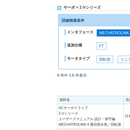
サーボ > Σ-Vシリーズ
詳細検索条件
インタフェース
MECHATROLINK
追加仕様
FT
モータタイプ
回転形
リニ
6 件中 1-6 件表示
資料名
言
ACサーボドライブ
Σ-Vシリーズ
日
ユーザーズマニュアル 設計・保守編
MECHATROLINK-II 通信指令形／回転形