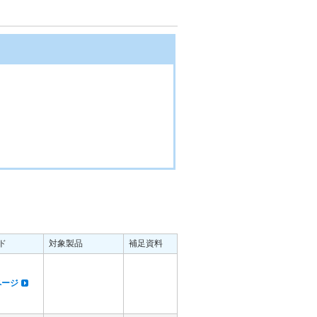
ド
対象製品
補足資料
dページ