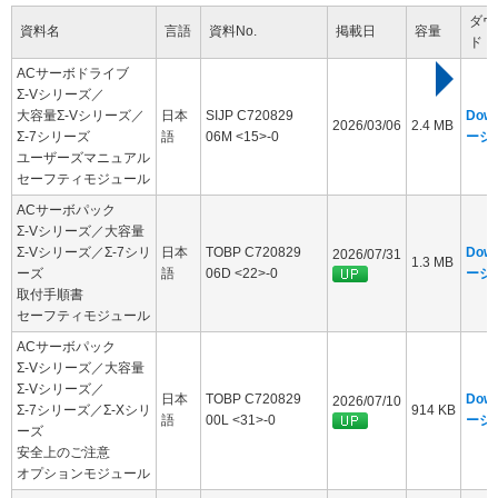
ダウ
資料名
言語
資料No.
掲載日
容量
ド
ACサーボドライブ
Σ-Vシリーズ／
大容量Σ-Vシリーズ／
日本
SIJP C720829
Dow
2026/03/06
2.4 MB
Σ-7シリーズ
語
06M <15>-0
ージ
ユーザーズマニュアル
セーフティモジュール
ACサーボパック
Σ-Vシリーズ／大容量
Σ-Vシリーズ／Σ-7シリ
日本
TOBP C720829
Dow
2026/07/31
1.3 MB
ーズ
語
06D <22>-0
ージ
取付手順書
セーフティモジュール
ACサーボパック
Σ-Vシリーズ／大容量
Σ-Vシリーズ／
日本
TOBP C720829
Dow
2026/07/10
Σ-7シリーズ／Σ-Xシリ
914 KB
語
00L <31>-0
ージ
ーズ
安全上のご注意
オプションモジュール