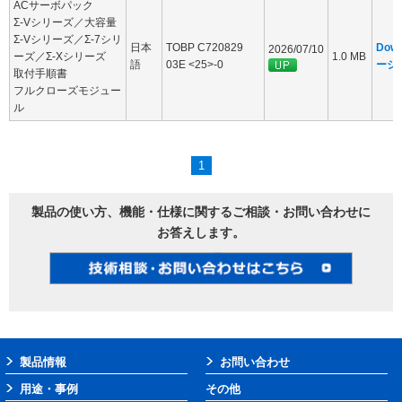
ACサーボパック
Σ-Vシリーズ／大容量
Σ-Vシリーズ／Σ-7シリ
日本
TOBP C720829
Dow
2026/07/10
ーズ／Σ-Xシリーズ
1.0 MB
語
03E <25>-0
ージ
取付手順書
フルクローズモジュー
ル
1
製品の使い方、機能・仕様に関するご相談・お問い合わせに
お答えします。
製品情報
お問い合わせ
用途・事例
その他