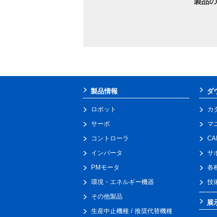
製品の
製品情報
ダ
ロボット
カ
サーボ
マ
コントローラ
C
インバータ
サ
PMモータ
各
環境・エネルギー機器
技
その他製品
展
生産中止機種 / 推奨代替機種