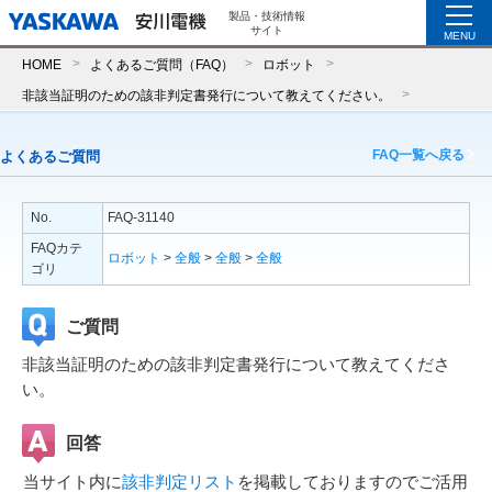
製品・技術情報
サイト
MENU
HOME
よくあるご質問（FAQ）
ロボット
非該当証明のための該非判定書発行について教えてください。
FAQ一覧へ戻る
よくあるご質問
No.
FAQ-31140
FAQカテ
ロボット
>
全般
>
全般
>
全般
ゴリ
ご質問
非該当証明のための該非判定書発行について教えてくださ
い。
回答
当サイト内に
該非判定リスト
を掲載しておりますのでご活用