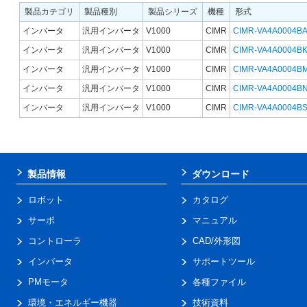
製品カテゴリ
製品種別
製品シリーズ
機種
形式
インバータ
汎用インバータ
V1000
CIMR
CIMR-VA4A0004B
インバータ
汎用インバータ
V1000
CIMR
CIMR-VA4A0004B
インバータ
汎用インバータ
V1000
CIMR
CIMR-VA4A0004B
インバータ
汎用インバータ
V1000
CIMR
CIMR-VA4A0004B
インバータ
汎用インバータ
V1000
CIMR
CIMR-VA4A0004B
製品情報
ダウンロード
ロボット
カタログ
サーボ
マニュアル
コントローラ
CAD/外形図
インバータ
サポートツール
PMモータ
各種ファイル
環境・エネルギー機器
技術資料