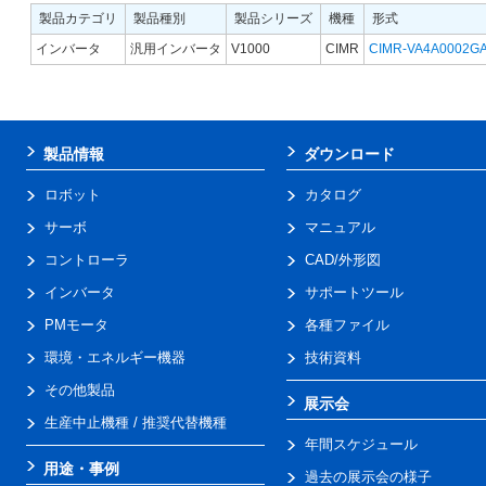
製品カテゴリ
製品種別
製品シリーズ
機種
形式
インバータ
汎用インバータ
V1000
CIMR
CIMR-VA4A0002G
製品情報
ダウンロード
ロボット
カタログ
サーボ
マニュアル
コントローラ
CAD/外形図
インバータ
サポートツール
PMモータ
各種ファイル
環境・エネルギー機器
技術資料
その他製品
展示会
生産中止機種 / 推奨代替機種
年間スケジュール
用途・事例
過去の展示会の様子