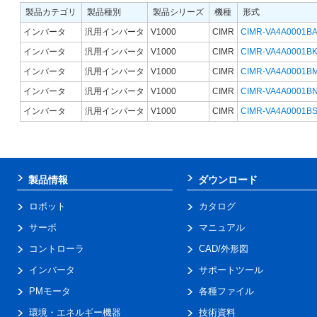
製品カテゴリ
製品種別
製品シリーズ
機種
形式
インバータ
汎用インバータ
V1000
CIMR
CIMR-VA4A0001B
インバータ
汎用インバータ
V1000
CIMR
CIMR-VA4A0001B
インバータ
汎用インバータ
V1000
CIMR
CIMR-VA4A0001B
インバータ
汎用インバータ
V1000
CIMR
CIMR-VA4A0001B
インバータ
汎用インバータ
V1000
CIMR
CIMR-VA4A0001B
製品情報
ダウンロード
ロボット
カタログ
サーボ
マニュアル
コントローラ
CAD/外形図
インバータ
サポートツール
PMモータ
各種ファイル
環境・エネルギー機器
技術資料