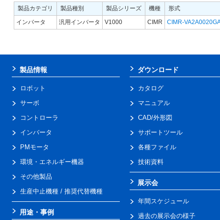
製品カテゴリ
製品種別
製品シリーズ
機種
形式
インバータ
汎用インバータ
V1000
CIMR
CIMR-VA2A0020G
製品情報
ダウンロード
ロボット
カタログ
サーボ
マニュアル
コントローラ
CAD/外形図
インバータ
サポートツール
PMモータ
各種ファイル
環境・エネルギー機器
技術資料
その他製品
展示会
生産中止機種 / 推奨代替機種
年間スケジュール
用途・事例
過去の展示会の様子