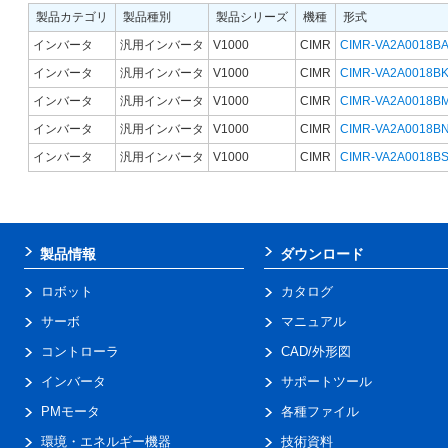
製品カテゴリ
製品種別
製品シリーズ
機種
形式
インバータ
汎用インバータ
V1000
CIMR
CIMR-VA2A0018B
インバータ
汎用インバータ
V1000
CIMR
CIMR-VA2A0018B
インバータ
汎用インバータ
V1000
CIMR
CIMR-VA2A0018B
インバータ
汎用インバータ
V1000
CIMR
CIMR-VA2A0018B
インバータ
汎用インバータ
V1000
CIMR
CIMR-VA2A0018B
製品情報
ダウンロード
ロボット
カタログ
サーボ
マニュアル
コントローラ
CAD/外形図
インバータ
サポートツール
PMモータ
各種ファイル
環境・エネルギー機器
技術資料