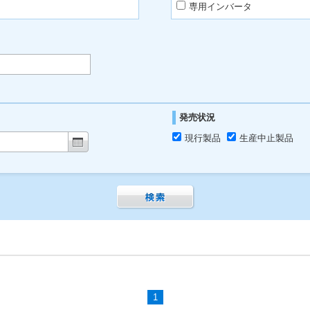
専用インバータ
発売状況
現行製品
生産中止製品
1