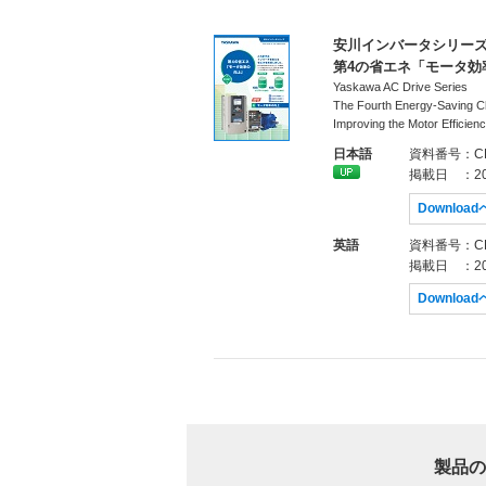
安川インバータシリー
第4の省エネ「モータ効
Yaskawa AC Drive Series
The Fourth Energy-Saving C
Improving the Motor Efficien
日本語
資料番号
：CH
掲載日
：20
Downloa
英語
資料番号
：CH
掲載日
：20
Downloa
製品の