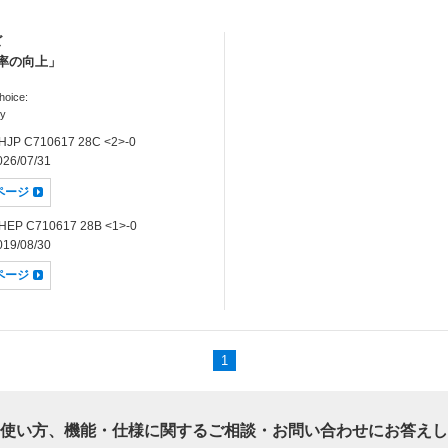
ズ
率の向上」
hoice:
cy
JP C710617 28C <2>-0
26/07/31
dページ
EP C710617 28B <1>-0
19/08/30
dページ
1
使い方、機能・仕様に関するご相談・お問い合わせにお答えし