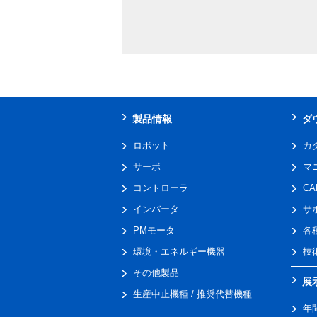
製品情報
ダ
ロボット
カ
サーボ
マ
コントローラ
C
インバータ
サ
PMモータ
各
環境・エネルギー機器
技
その他製品
展
生産中止機種 / 推奨代替機種
年