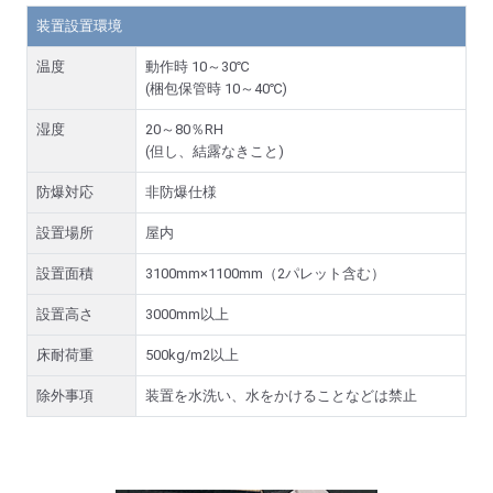
装置設置環境
温度
動作時 10～30℃
(梱包保管時 10～40℃)
湿度
20～80％RH
(但し、結露なきこと)
防爆対応
非防爆仕様
設置場所
屋内
設置面積
3100mm×1100mm（2パレット含む）
設置高さ
3000mm以上
床耐荷重
500kg/m2以上
除外事項
装置を水洗い、水をかけることなどは禁止