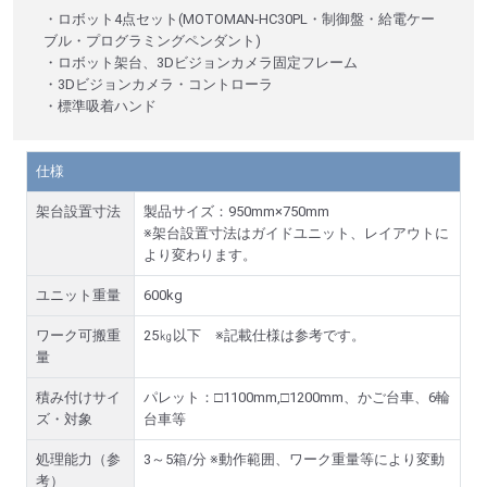
・ロボット4点セット(MOTOMAN-HC30PL・制御盤・給電ケー
ブル・プログラミングペンダント)
・ロボット架台、3Dビジョンカメラ固定フレーム
・3Dビジョンカメラ・コントローラ
・標準吸着ハンド
仕様
架台設置寸法
製品サイズ：950mm×750mm
※架台設置寸法はガイドユニット、レイアウトに
より変わります。
ユニット重量
600kg
ワーク可搬重
25㎏以下 ※記載仕様は参考です。
量
積み付けサイ
パレット：□1100mm,□1200mm、かご台車、6輪
ズ・対象
台車等
処理能力（参
3～5箱/分 ※動作範囲、ワーク重量等により変動
考）