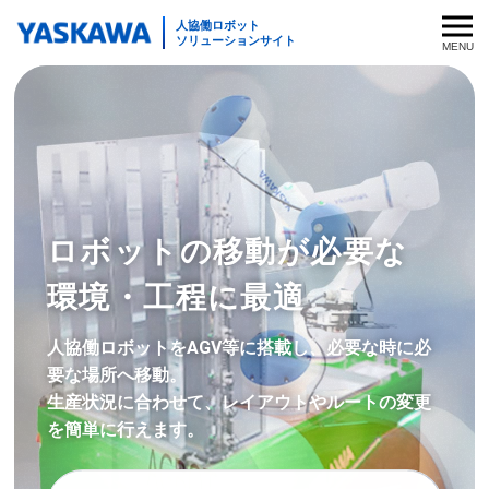
人協働ロボット
ソリューションサイト
導入事例・動画
パッケージ
電源を入れたらすぐに使える人協働ロボットパッケージ
周辺機器
ロボットの移動が必要な
パレタイジング
周辺機器（PLUG & PLAY）
導入サポート
モビリティ
環境・工程に最適
ハンドリング
エンドエフェクター
塗装
業界・用途
人協働ロボットをAGV等に搭載し、必要な時に必
ねじ締め
要な場所へ移動。
グリッパ
アーク溶接
生産状況に合わせて、レイアウトやルートの変更
ねじ締め
業界別・用途別のソリューションから最適な人協働ロボッ
ロボットを探す
運用支援
研磨・研削・バリ取り
を簡単に行えます。
トを探します
パッケージの一覧を見る
センサー
可搬質量や最大リーチから最適な人協働ロボットを探しま
業界別ソリューション一覧を見る
カタログダウンロード
お問い合わせ