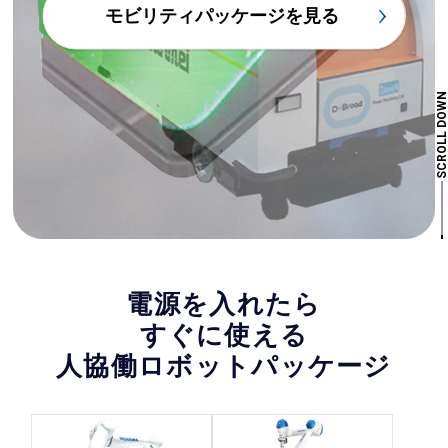
す
モビリティパッケージを見る
力覚センサー
2Dビジョンセンサー
自動車・自動車部品
液晶製造
各製品の特長・仕様を見る [機種名：可搬質量 / 最大リー
2.5Dビジョンシステム
金属加工
搬送装置
チ / 仕様]
3Dビジョンセンサー
射出・成形
電気・電子
SCROLL DOW
安全センサー
食品製造
鉄鋼
HC35：35kg可搬 / 2030ｍｍ / 防じん・防滴
その他
建設・住宅
HC10DTP：10kg可搬 / 1379ｍｍ / 標準
用途別ソリューション一覧を見る
HC10DTP ：10kg可搬 / 1379ｍｍ / 防じん・防滴
ツールチェンジャー
HC10DTFP：10kg可搬 / 1379ｍｍ / 食品仕様
ケーブルアクセサリ
金属加工
組立・ねじ締め・マシンテンディング
HC10DTPハンドキャリータイプ：10kg可搬 / 1379ｍｍ / 標
ロボット用架台
等
準/防じん・防滴
昇降装置
仕分け・梱包
搬送・荷積み・パレタイズ等
HC10SDTP：10kg可搬 / 1082mm / 防じん・防滴
ロボット台車
検査・検出
射出・成形
HC20DTP：20kg可搬 / 1900mm / 防じん・防滴
ロボット台車（AGV）
HC20SDTP：20kg可搬 / 1412mm / 防じん・防滴
電源を入れたら
人協働ロボットのソリューションをもっと見る
バランサー
HC30PL：30kg可搬 / 1600mm / 防じん・防滴
ロボットカバー
すぐに使える
プログラミングペンダント用保護カバー
人協働ロボットパッケージ
サポートツール
無線システム
コンプレッサー
パーツフィーダ