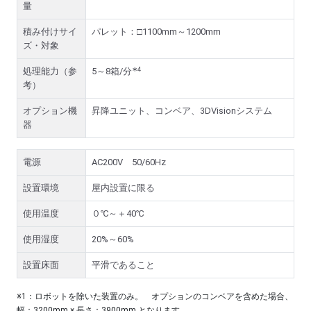
量
積み付けサイ
パレット：□1100mm～1200mm
ズ・対象
∗4
処理能力（参
5～8箱/分
考）
オプション機
昇降ユニット、コンベア、3DVisionシステム
器
電源
AC200V 50/60Hz
設置環境
屋内設置に限る
使用温度
０℃～＋40℃
使用湿度
20%～60%
設置床面
平滑であること
※1：ロボットを除いた装置のみ。 オプションのコンベアを含めた場合、
幅：3200mm × 長さ：3900mm となります。