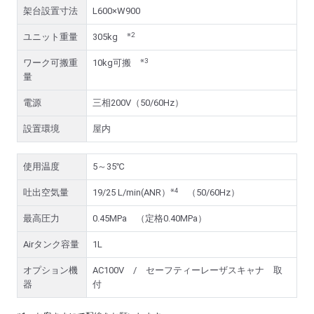
架台設置寸法
L600×W900
※2
ユニット重量
305kg
※3
ワーク可搬重
10kg可搬
量
電源
三相200V（50/60Hz）
設置環境
屋内
使用温度
5～35℃
※4
吐出空気量
19/25 L/min(ANR）
（50/60Hz）
最高圧力
0.45MPa （定格0.40MPa）
Airタンク容量
1L
オプション機
AC100V / セーフティーレーザスキャナ 取
器
付