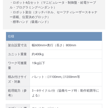
・ロボット4点セット（マニピュレータ・制御盤・給電ケーブ
ル・プログラミングペンダント）
・ロボット架台（タッチパネル、セーフティレーザースキャナ
ー搭載、位置決めブロック）
・標準ハンド（吸着ハンド）
仕様
架台設置寸法
幅600mm×奥行（長さ）800mm
ユニット重量
約400kg
ワーク可搬重
15kg以下
量
積み付けサイ
パレット：□1100mm, □1200mm等
ズ・対象
処理能力（参
3～6サイクル/分（協働モード時：動作範囲等に
考）
よる）