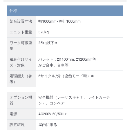
仕様
架台設置寸法
幅1000mm×奥行1000mm
ユニット重量
570kg
ワーク可搬重
25kg以下∗
量
積み付けサイ
パレット：□1100mm, □1200mm等
ズ・対象
かご台車、台車等
処理能力（参
6サイクル/分（協働モード時）∗
考）
オプション機
安全機器（レーザスキャナ、ライトカーテ
器
ン）、コンベア
電源
AC200V 50/50Hz
設置環境
屋内に限る