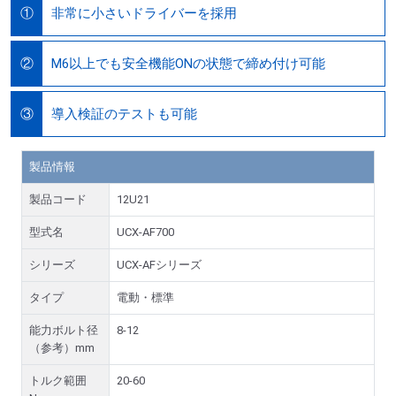
非常に小さいドライバーを採用
①
M6以上でも安全機能ONの状態で締め付け可能
②
導入検証のテストも可能
③
製品情報
製品コード
12U21
型式名
UCX-AF700
シリーズ
UCX-AFシリーズ
タイプ
電動・標準
能力ボルト径
8-12
（参考）mm
トルク範囲
20-60