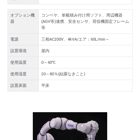
オプション機
コンベヤ、単載積み付け用ソフト、周辺機器
器
(AGV等)連携、安全センサ、荷役機固定フレーム
等
電源
三相AC200V、4kVA/エア：60L/min～
設置環境
屋内
使用温度
0～40℃
使用湿度
20～80％(結露なきこと)
設置床面
平床