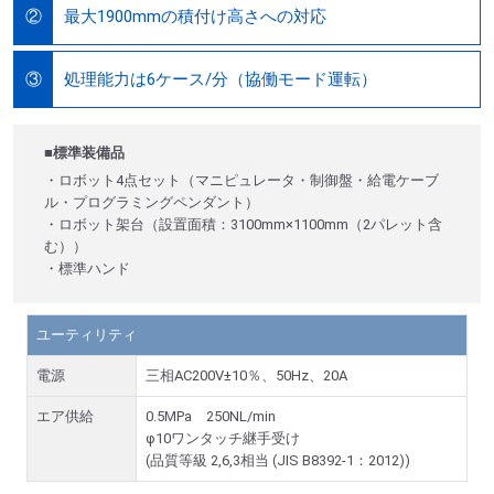
最大1900mmの積付け高さへの対応
②
処理能力は6ケース/分（協働モード運転）
③
■標準装備品
・ロボット4点セット（マニピュレータ・制御盤・給電ケーブ
ル・プログラミングペンダント）
・ロボット架台（設置面積：3100mm×1100mm（2パレット含
む））
・標準ハンド
ユーティリティ
電源
三相AC200V±10％、50Hz、20A
エア供給
0.5MPa 250NL/min
φ10ワンタッチ継手受け
(品質等級 2,6,3相当 (JIS B8392-1：2012))