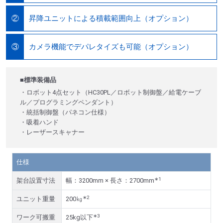
昇降ユニットによる積載範囲向上（オプション）
②
カメラ機能でデパレタイズも可能（オプション）
③
■標準装備品
・ロボット4点セット（HC30PL／ロボット制御盤／給電ケーブ
ル／プログラミングペンダント）
・統括制御盤（パネコン仕様）
・吸着ハンド
・レーザースキャナー
仕様
∗1
架台設置寸法
幅：3200mm × 長さ：2700mm
∗2
ユニット重量
200㎏
∗3
ワーク可搬重
25kg以下