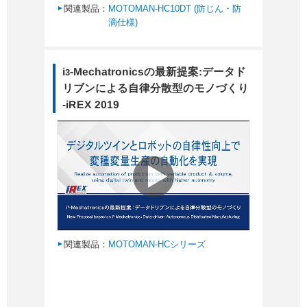
関連製品：
MOTOMAN-HC10DT (防じん・防
滴仕様)
i
-Mechatronicsの最新提案:データド
3
リブンによる自律分散型のモノづくり
-iREX 2019
関連製品：
MOTOMAN-HCシリーズ