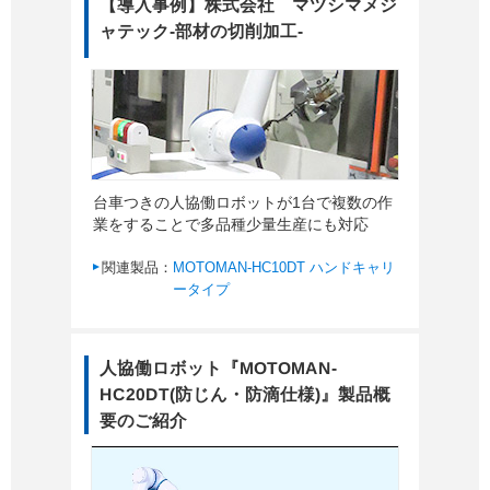
【導入事例】株式会社 マツシマメジ
ャテック-部材の切削加工-
台車つきの人協働ロボットが1台で複数の作
業をすることで多品種少量生産にも対応
関連製品：
MOTOMAN-HC10DT ハンドキャリ
ータイプ
人協働ロボット『MOTOMAN-
HC20DT(防じん・防滴仕様)』製品概
要のご紹介