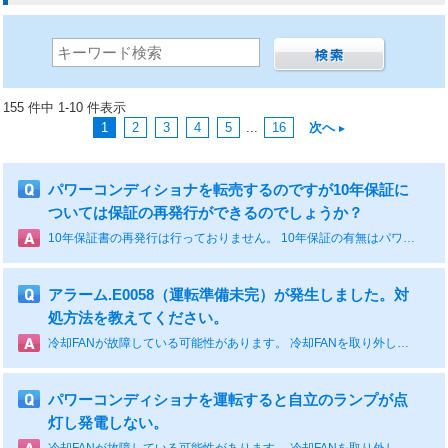
155 件中 1-10 件表示
1
2
3
4
5
...
16
次へ
パワーコンディショナを転売するのですが10年保証に
ついては保証の再発行ができるのでしょうか？
10年保証書の再発行は行っておりません。 10年保証の有無はパワーコンディショナ本体の扉内側に加入を表すシールが貼られていますので再発行は不要となります。
アラーム.E0058（運転準備未完）が発生しました。対
処方法を教えてください。
冷却FANが故障している可能性があります。 冷却FANを取り外した状態（冷却FANのコネクタを外した状態）で、パワーコンディショナの運転ができるか確認してください。 パワーコンディショナの運転ができる場合、冷却FANを交換してください。 ※冷却FANを取り外す際は、ブレーカーをMCCB1 → MCCB2の順番にOFFし、5分以上経過した後に作業してください。
パワーコンディショナを運転すると自立のランプが点
灯し発電しない。