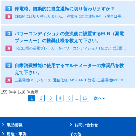
停電時、自動的に自立運転に切り替わりますか？
自動的には切り替わりません。 停電時に自立運転を行う場合は手動で停止操作を行い、再度運転操作を行うことで自立運転モードへ切り替わります。
パワーコンディショナの交流側に設置するELB（漏電
ブレーカー）の推奨仕様を教えて下さい。
下記仕様の漏電ブレーカーをパワーコンディショナ1台ごとに設置してください。 CEPT-P2HA29P9□、CEPT-P2AA2010□、CEPT-P1AA2010□□□の場合 逆接続可能型、3極、定格電流50A、定格感度電流100mA、動作時間0.5秒以下、インバータ用(高周波対策品) CEPT-P3A□2025Bの場合 逆接続可能型、3極、定格電流100A、定格感度電流100mA、動作時間0.5秒以下、インバータ用(高周波対策品)
自家消費機能に使用するマルチメーターの推奨品を教
えて下さい。
三菱電機(ME シリーズ, 通信仕様LMS-0441F 対応) 三菱電機(M8FMシリーズ, 通信仕様LWS-4861-A 対応) 第一エレクトロニクス(DRPR-72, 通信仕様DRPR-221-125 対応) が推奨のマルチメーターになります。
155 件中 1-10 件表示
1
2
3
4
5
...
16
次へ
製品情報
お問い合わせ
用途・事例
その他