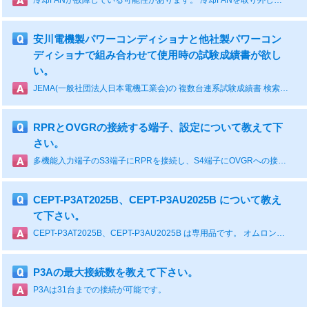
冷却FANが故障している可能性があります。 冷却FANを取り外した状態（冷却FANのコネクタを外した状態）で、パワーコンディショナの運転ができるか確認してください。 パワーコンディショナの運転ができる場合、冷却FANを交換してください。 ※冷却FANを取り外す際は、ブレーカーをMCCB1 → MCCB2の順番にOFFし、5分以上経過した後に作業してください。
安川電機製パワーコンディショナと他社製パワーコン
ディショナで組み合わせて使用時の試験成績書が欲し
い。
JEMA(一般社団法人日本電機工業会)の 複数台連系試験成績書 検索システム にて確認することができます。 試験成績書検索システム をご利用ください。
RPRとOVGRの接続する端子、設定について教えて下
さい。
多機能入力端子のS3端子にRPRを接続し、S4端子にOVGRへの接続を推奨します。よくある設定はS3端子 P018=2A(連系モード中、A接点、S1-02設定後自動復帰)、S4端子P019=24(連系モード中、A接点、手動復帰）の設定になります。仕様に応じて設定を変更して下さい。
CEPT-P3AT2025B、CEPT-P3AU2025B について教え
て下さい。
CEPT-P3AT2025B、CEPT-P3AU2025B は専用品です。 オムロンソーシアルソリューションズ株式会社(0120-066-825)にお問い合わせいただきますようお願いします。
P3Aの最大接続数を教えて下さい。
P3Aは31台までの接続が可能です。