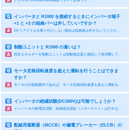
どちらもR1000標準構成機器ですので必要です。
インバータと R1000 を接続するときにインバータ端子
+1 と +2 の短絡バーは外していいですか？
DCリアクトルを取り付けしない場合は短絡線は外さないでください。
制動ユニットと R1000 の違いは？
回生エネルギーを制動ユニットは制動抵抗器と接続して熱消費して逃がします。 R1000 は電源回生し電源へ戻します。
モータ定格回転速度を超えた運転を行うことはできま
すか？
モータの仕様範囲内であれば、モータ定格回転速度を超えた運転を行うことは可能です。最高回転速度はモータ仕様や制御モードによって異なりますのでご確認ください。 例えば、PGなしベクトル制御（A1-02=2）の場合であれば、1:1.3（定格回転速度の130%）、PG付ベクトル制御（A1-02=3）の場合は、1:1.4が目安です（PG付の場合はPGカードの入力周波数許容範囲内であること）
インバータの絶縁試験(DC500V)は可能でしょうか？
インバータの耐電圧試験・絶縁抵抗測定（メガーテスト）は行わないでください。 インバータ内部の半導体素子・電子部品を破損させてしまうおそれがあります。 ※取扱説明書やテクニカルマニュアルにも記載しています。
配線用遮断器（MCCB）や漏電ブレーカー（ELCB）の