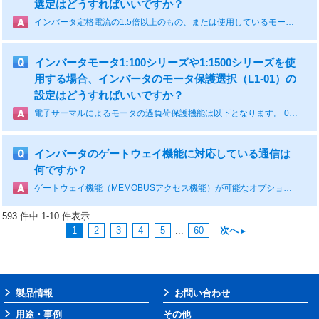
選定はどうすればいいですか？
インバータ定格電流の1.5倍以上のもの、または使用しているモータ容量にあわせてカタログの｢周辺機器･オプションの選定」に記載された配線用遮断器、電磁接触器を参照ください。
インバータモータ1:100シリーズや1:1500シリーズを使
用する場合、インバータのモータ保護選択（L1-01）の
設定はどうすればいいですか？
電子サーマルによるモータの過負荷保護機能は以下となります。 0：無効 1：汎用モータ（60Hz） 2：インバータ専用モータ（定トルク範囲1：10） 3：ベクトル専用モータ（定トルク範囲1：100、1:1500） ※定格負荷で1%よりも低い速度で運転した場合は、モータ過負荷異常（oL1）は発生しないためご注意ください。 4：逓減トルク用PMモータ 5：定トルク用PMモータ 6：汎用モータ（50Hz）
インバータのゲートウェイ機能に対応している通信は
何ですか？
ゲートウェイ機能（MEMOBUSアクセス機能）が可能なオプション全てです。 以下の通信オプションは、ゲートウェイ機能に対応しています。 PROFIBUS-DP通信：SI-P3カード PROFINET通信：SI-EP3カード/JOHB-SMP3カード EtehrNet/IP通信：SI-EN3カード/JOHB-SMP3カード EtherCAT通信：SI-ES3カード/JOHB-SMP3カード MECHATROLINK-II通信（MECHATROLINK Ⅱ通信）：SI-T3カード MECHATROLINK-III通信（MECHATROLINK Ⅲ通信）：SI-ET3カード MECHATROLINK-4通信：JOHB-SMP3カード CC-Link通信：SI-C3カード DeviceNet通信：SI-N3カード CANopen通信：SI-S3カード Modbus TCP/IP通信：SI-EM3カード/JOHB-SMP3カード
593 件中 1-10 件表示
1
2
3
4
5
...
60
次へ
製品情報
お問い合わせ
用途・事例
その他