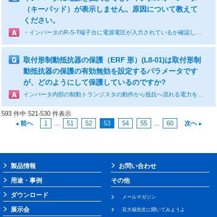
（キーパッド）が表示しません。原因について教えて
ください。
・インバータのR-S-T端子台に電源電圧が入力されているか確認してください。まれに一次側のコンタクタなどの故障でインバータに電源が入っていないことがあります。 ・ディジタルオペレータ（キーパッド）とインバータ本体の接触不良がないか確認してください。 ・小容量のインバータはDCリアクトル接続用の端子+1と+2を短絡片が短絡していますがその短絡片が外れているとディジタルオペレータは点灯しません。 A1000（容量200V：0004～0081 400V：0002～0044） V1000（200V:すべての容量 400V:すべての容量） J1000（200V:すべての容量 400V:すべての容量） GA700（容量200V：2004～2082 400V:4002～4044） GA500（200V:すべての容量 400V:すべての容量）
取付形制動抵抗器の保護（ERF 形）(L8-01)は取付形制
動抵抗器の保護の有効無効を設定するパラメータです
が、どのようにして保護しているのですか?
インバータ内部の制動トランジスタの動作から抵抗へ流れる電力を計算し、抵抗の温度上昇を推定して保護に使用しています。
593 件中 521-530 件表示
前へ
1
...
51
52
53
54
55
...
60
次へ
製品情報
お問い合わせ
用途・事例
その他
ダウンロード
メールマガジン
展示会
豆大福先生に聞いてみようよ