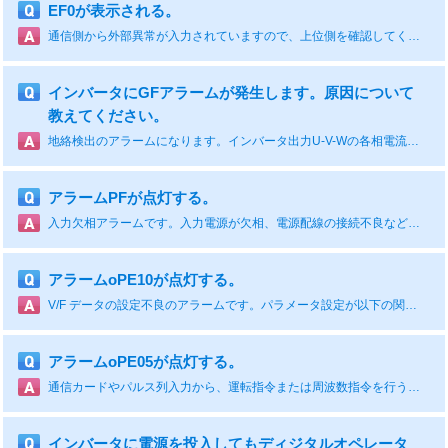
EF0が表示される。
通信側から外部異常が入力されていますので、上位側を確認してください。
インバータにGFアラームが発生します。原因について
教えてください。
地絡検出のアラームになります。インバータ出力U-V-Wの各相電流のバランスが崩れています。原因は、モータの絶縁低下によるものが考えられます。モータの絶縁抵抗測定を実施してください。または、モータ配線やモータ内部抵抗がアンバランス状態、インバータ故障などが考えられます。
アラームPFが点灯する。
入力欠相アラームです。入力電源が欠相、電源配線の接続不良など、主に入力電源が原因ですので確認をしてください。
アラームoPE10が点灯する。
V/F データの設定不良のアラームです。パラメータ設定が以下の関係を満たしていない。・最低出力周波数(E1-09)≦ 中間出力周波数(E1-07) ・最低出力周波数(E3-09)≦ 中間出力周波数(E3-07)
アラームoPE05が点灯する。
通信カードやパルス列入力から、運転指令または周波数指令を行う場合の設定が正しくない。
インバータに電源を投入してもディジタルオペレータ