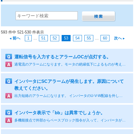
593 件中 521-530 件表示
前へ
1
...
51
52
53
54
55
...
60
次へ
運転信号を入力するとアラームOCが点灯する。
過電流のアラームになります。モータの絶縁低下によるものが考えられます。絶縁抵抗測定を実施してください。
インバータにSCアラームが発生します。原因について
教えてください。
出力短絡のアラームになります。 インバータのU-V-W配線を外してもSCアラームが発生する場合はインバータ内部故障の可能性があります。インバータ交換を実施してください。 インバータのU-V-W配線を外すとSCアラームが発生しない場合は、モータおよびモータ配線の絶縁低下が考えられます。絶縁抵抗測定を実施してください。
インバータ表示で「bb」は異常でしょうか。
多機能接点で外部からベースブロック指令が入って、インバータが出力遮断状態となっています。これは異常ではありません。