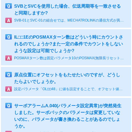
SVBとSVCを使用した場合、伝送周期等を一致させる
と同期しますか?
SVB-01とSVC-01の組合せでは、MECHATROLINKの通信方式が異なりますので、同一伝送周期の設定であっても、スレーブ局に伝わるタイミングが一致しませんので同期の保証できません。
IL□□1EのPOSMAXターン数はどういう時にカウントさ
れるのでしょうか?また一定の条件でカウントをしない
ような設定は可能でしょうか?
POSMAXターン数は固定パラメータ10のPOSMAX(無限長リセット位置)を位置情報が超えた場合にカウントアップします。逆方向の場合はカウントダウンします。このカウントはPOSMAXを超えると自動的に行われるため、特定の回にカウントをパスするような設定はありません。別途グローバルレジスタを用意してユーザプログラムで制御してください。
原点位置にオフセットをもたせたいのですが、どうし
たらよいでしょうか。
設定パラメータ「OL□□48」に値を設定することで、オフセット値を設定することができます。
サーボアラームA.040(パラメータ設定異常)が突然発生
しました。サーボパックのパラメータは変更していな
いのに、パラメータが書き換わることがあるのでしょ
うか。