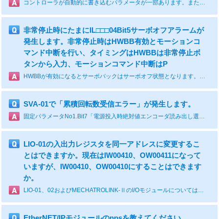
コントローラが自動的に書き込むパラメータが一部あります。また、アプリケーションで直接パラメータを編集することも可能です。まずは、PE720を使用して、アラームが発生しているパラメータ番号をご確認ください。
非常停止時にたまにIL□□□04Bit5サーボオフアラームが
発生します。非常停止時はHWBB有効とモーションコ
マンド中断を行い、タイミングはHWBBは非常停止ボ
タンから入力、モーションコマンド中断はP
HWBBが有効になるとサーボパックはサーボオフ状態となります。PLCとは非同期のため遅れてモーションコマンド中断(OW□□□08 = 0)する場合があり、このときIL□□□04Bit5がONになると考えられます。対策としてはSVCのワーニングIL□□□02BitAサーボドライバ停止信号入力中ワーニングをモニタし、このビットがONの場合モーションコマンド中断を行うようにしてください。
SVA-01で「累積回転数受信エラー」が発生します。
固定パラメータNo1.Bit7「電源投入時絶対値エンコーダ読み出し選択」の設定が「1：実行しない」が選択さていないか確認ください。設定されてない場合は、「0：実行する」に設定してください。
LIO-01の入出力レジスタを同一アドレスに変更するこ
とはできますか。現在はIW00410、OW00411になって
いますが、IW00410、OW00410にすることはできます
か。
LIO-01、02およびMECHATROLINK-ⅡのI/Oモジュールについては重複不可になっています。 LIO-04など重複可能なものもありますが、そちらは重複しないといけない仕様です。 詳細は以下のマニュアルを参照ください。 I/Oモジュールユーザーズマニュアル https://www.e-mechatronics.com/download/manual/download.html?qCategory=%E3%82%B3%E3%83%B3%E3%83%88%E3%83%AD%E3%83%BC%E3%83%A9&qLang=en&qTarget=794
EtherNET/IPモジュールのppsを教えてください。