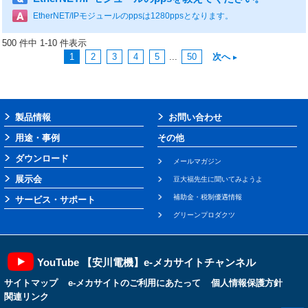
EtherNET/IPモジュールのppsは1280ppsとなります。
500 件中 1-10 件表示
1
2
3
4
5
...
50
次へ
製品情報
お問い合わせ
用途・事例
その他
ダウンロード
メールマガジン
展示会
豆大福先生に聞いてみようよ
補助金・税制優遇情報
サービス・サポート
グリーンプロダクツ
YouTube 【安川電機】e-メカサイトチャンネル
サイトマップ
e-メカサイトのご利用にあたって
個人情報保護方針
関連リンク