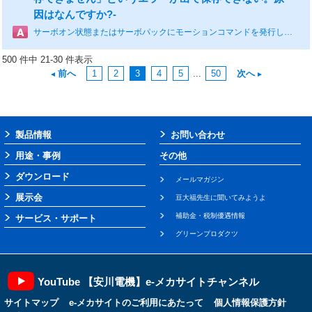
因はなんですか?-
サーボオン状態またはサーボパックにモーションコマンドを発行している場合は書き込みができません。原因は特定できませんが上記になっていないかを確認ください。
500 件中 21-30 件表示
前へ
1
2
3
4
5
...
50
次へ
製品情報
お問い合わせ
用途・事例
その他
ダウンロード
メールマガジン
展示会
豆大福先生に聞いてみようよ
補助金・税制優遇情報
サービス・サポート
グリーンプロダクツ
YouTube 【安川電機】e-メカサイトチャンネル
サイトマップ
e-メカサイトのご利用にあたって
個人情報保護方針