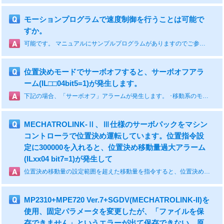
モーションプログラムで速度制御を行うことは可能で
すか。
可能です。 マニュアルにサンプルプログラムがありますのでご参照ください。 ■MP2000シリーズの場合 付録B.3(モーションプログラムで速度制御を行う) https://www.e-mechatronics.com/download/manual/download.html?qCategory=%E3%82%B3%E3%83%B3%E3%83%88%E3%83%AD%E3%83%BC%E3%83%A9&qLang=en&qTarget=731 ■MP3000シリーズの場合 付録B.3(モーションプログラムで速度制御を行う) https://www.e-mechatronics.com/download/manual/download.html?qCategory=%E3%82%B3%E3%83%B3%E3%83%88%E3%83%AD%E3%83%BC%E3%83%A9&qLang=en&qTarget=1174
位置決めモードでサーボオフすると、サーボオフアラ
ーム(IL□□04bit5=1)が発生します。
下記の場合、「サーボオフ」アラームが発生します。 ･移動系のモーションコマンドを発行状態でサーボオフする。 ･サーボオフ状態で移動系のモーションコマンドを発行する。 移動系モーションコマンドの正しい制御シーケンスは サーボオン→モーションコマンドを発行→モーションコマンドを0(NOP)→サーボオフとなります。
MECHATROLINK-Ⅱ、Ⅲ仕様のサーボパックをマシン
コントローラで位置決め運転しています。位置指令設
定に300000を入れると、位置決め移動量過大アラーム
(ILxx04 bit7=1)が発生して
位置決め移動量の設定範囲を超えた移動量を指令すると、位置決め移動量過大アラームが発生します。パルスに換算した移動量が31bit以下になるよう設定してください。 なお、その他のモーションアラームに関しては、以下マニュアルを参照ください。 ■MECHATROLINK-Ⅱの場合 4.4.3章(4)アラーム https://www.e-mechatronics.com/download/manual/download.html?qCategory=%E3%82%B3%E3%83%B3%E3%83%88%E3%83%AD%E3%83%BC%E3%83%A9&qLang=en&qTarget=1186 ■MECHATROLINK-Ⅲの場合 3.4.3章モニタパラメータ詳細（アラーム） https://www.e-mechatronics.com/download/manual/download.html?qCategory=%E3%82%B3%E3%83%B3%E3%83%88%E3%83%AD%E3%83%BC%E3%83%A9&qLang=en&qTarget=1161
MP2310+MPE720 Ver.7+SGDV(MECHATROLINK-II)を
使用、固定パラメータを変更したが、「ファイルを保
存できません」というエラーが出て保存できない。原