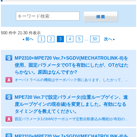
500 件中 21-30 件表示
前へ
1
2
3
4
5
...
50
次へ
MP2310+MPE720 Ver.7+SGDV(MECHATROLINK-II)を
使用、固定パラメータでOTを有効にしたが、OTがはた
らかない。原因はなんですか?
オーバトラベルの機能はサーボパック側にあります。したがって、サーボパックのOTパラメータ(Pn50A.3とPn50B.0)を設定してオーバトラベルを有効にします。MP2000の固定パラメータはサーボパックでOTが働いた時、「アラーム」にするか「ワーニング」にするかを選択します。
MPE720 Ver.7で設定パラメータ(位置ループゲイン、速
度ループゲインの現在値)を変更しました。有効になる
タイミングを教えてください。
固定パラメータ1のbitA(サーボユーザ定数自動書込み機能)が有効の場合は、書き換えた時点から有効になります。現在値のみ変更した場合は、電源再投入で「始動時の値」に戻ります。電源再投入後も設定保持したい場合は「始動時の値」を変更してください。「始動時の値」を変更すると「現在値」も同時に書きかわります。 「始動時の値」を変更した後はフラッシュ保存を行ってください。 ただし、ラダープログラムで設定パラメータ(位置ループゲイン、速度ループゲインの現在値)をご使用されている場合は上書きされる可能性がございます。
MP2310+MPE720 Ver.7+SGDV(MECHATROLINK-II)を