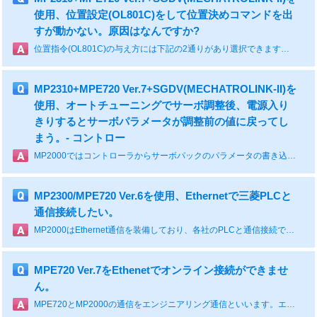
使用、位置設定(OL801C)をして位置決めコマンドを出
すが動かない。原因はなんですか?
位置指令(OL801C)の与え方には下記の2通りがあり選択できます。増分値加算方式の場合、指定した位置にいかない場合があります。一長一短がありますのでアプリケーションに応じて選択ください。＜増分値加算方式＞ 移動量=(今回のOL801Cの値)-(前回のOL801Cの値) 注)「前回のOL801Cの値」:OW8008=1が指令されたスキャン以前のOL801Cの値 「今回のOL801Cの値」:OW8008=1が指令されたスキャンのOL801Cの値 ･現在の位置から上記の移動量だけ移動します。 ･モーションコマンド中断後、同一値を指令しても移動しません。 ･マニュアル移動(位置決めコマンド以外の移動)を介入した場合、OL801Cが更新されないため、以降マニュアル移動分がシフトします。 ・位置決めコマンドと同一スキャン、もしくは後のスキャンで指令値を設定してください。 ＜絶対位置指令方式＞ 移動位置=今回のOL801Cの値 ･機械座標系の位置を指定します。 指令した機械座標系の位置に必ず移動します。
MP2310+MPE720 Ver.7+SGDV(MECHATROLINK-II)を
使用、オートチューニングでサーボ調整後、電源入り
きりするとサーボパラメータが調整前の値に戻ってし
まう。- コントロー
MP2000ではコントローラからサーボパックのパラメータの書き込みができます。サーボパラメータ画面からの変更のほか、設定パラメータからも変更できます。1)サーボパックのゲインはMP2000の設定パラメータを使用して書き換えができます。 「サーボユーザ定数自動書き込み機能(固定パラメータ1:機能選択フラグ1、BitA)」を有効(デフォルト)にします。 下記のサーボゲイン関係の設定パラメータを「自動反映パラメータ」と言います。(設定パラメータ画面で黄色表示されます。) 自動反映パラメータを画面操作またはラダー図面から変更するとサーボパックパラメータに自動反映され有効となります。･位置決め完了幅(注):OLxx1E /Pn522･位置ループゲイン:OWxx2E /Pn102･速度フィードフォワード補償:OWxx30 /Pn109･位置ループ積分時定数:OWxx32 /Pn11f･速度ループ積分時定数:OWxx34 /Pn101･加速度/加速時定数:OLxx36 /Pn836･減速度/減速時定数OLxx38 /Pn583c･フィルタ時定数:OWxx3A /Pn811,Pn812 2)上記の「自動反映パラメータ」は、下記の条件でサーボパックのパラメータ(RAM)を書き換えます。 ･MECHATROLINKの通信確立(電源投入またはMECHATROLINKリセット時) したがってオートチューニングなど、サーボパック側でこれらのパラメータを変更した場合は「自動反映パラメータ」にその値を反映しておく必要があります。 反映をしないと、チューニング結果は設定パラメータの値で上書きされて消去されます。 操作:サーボの名称欄を右クリック → 「自動反映パラメータ更新(サーボ→コントローラ)」を選択 注)位置決め完了幅の単位は設定パラメータは指令単位ですが、サーボパックパラメータに反映される場合はパルス数に変換されて書き込まれます。
MP2300/MPE720 Ver.6を使用、Ethernetで三菱PLCと
通信接続したい。
MP2000はEthernet通信を装備しており、各社のPLCと通信接続できます。詳細はEthernet接続ガイド(e-メカに掲載)に記載していますので参照ください。1)CPU搭載のEthernet通信を使用する場合(MP2400/MP2300S/MP2310/CPU-03/CPU-04) 2つの通信方式が選択できます。 ･メッセージ通信 :通信関数を使用(マスタ/スレーブ)します。1局のみ「自動受信」が可能です。 ･IOメッセージ通信:サイクリック通信(マスタ)で、通信関数は不要です。R/Wの2ポートを使用します。 両方式とも各社PLCに対応した通信プロトコルが選択できます。 ･安川電機、MPシリーズ:拡張メモバス ･三菱電機、Qシリーズ :MELSEC(A互換1E)またはMELSEC(QnA互換3E) 注)三菱側Ethernetの動作設定は「RUN中書き込みを許可する」にします。 注)EthernetがQシリーズ内蔵CPUタイプ(Q03UDVCPU)の場合はオープン方式を"MCプロトコル"に設定します。 ･オムロン :OMRON(FINS) ･キーエンス :MELSEC(QnA互換3E) ･横河電機 :MODBUS/TCP ･その他PLC:無手順2)Ethernet通信モジュール(218IF-02)を使用する場合。 メッセージ通信を使用します。(「自動受信」はなし) IOメッセージ通信は使用できません。3)Ethernet通信モジュール(218IF-01)を使用する場合。 メッセージ通信を使用します。MELSEC(QnA互換3E)、OMRON(FINS)は使用できません。 IOメッセージ通信は使用できません。4)PLC以外との接続 ･PCとの接続については、通信マニュアルを参照ください。 ･タッチパネルとの接続はPLCと同様の方法で接続できます。(自動受信が使用できます。)注)データサイズについて プロトコルにより、通信データサイズは変わります。通信マニュアルを参照ください。
MPE720 Ver.7をEthenetでオンライン接続ができませ
ん。
MPE720とMP2000の通信をエンジニアリング通信といいます。エンジニアリング通信では、IP番号の設定のみで通信できます。1)接続にあたって、下記を確認ください。･LANケーブルはクロスケーブルを使用しているか。 コントローラとPCを直接接続する場合はクロスケーブルを使用します(注)。 間にHUBを入れる場合は、クロスケーブル/ストレートケーブルどちらも使用可能です。･WINDOWS-7の場合、インターネットプロトコルはVer.4を選択。･パソコンのIP番号は正しく設定されているか。 IPアドレス :192.168. 1. ***(***は1以外の任意の番号) サブネットマスク:255.255.255. 0注)LANポートによってはストレートケーブルも使用できます。2)上記を確認後、セルフコンフィグレーションを実行してください。 通信設定の通信ポートを上記で設定したIPアドレスを選択してオンライン接続してください。