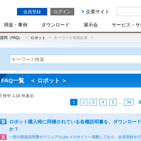
企業サイト
会員登録
ログイン
用途・事例
ダウンロード
展示会
サービス・サ
質問（FAQ）
ロボット
キーワード検索結果
FAQ一覧 ＜ ロボット ＞
37 件中 1-10 件表示
1
2
3
4
5
...
34
ロボット購入時に同梱されている各種説明書を、ダウンロー
か？