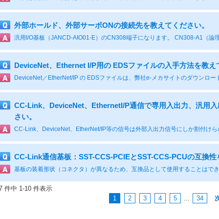
外部ホールド、外部サーボONの接続先を教えてください。
DeviceNet、Ethernet I/P用の EDSファイルの入手方法を
CC-Link、DeviceNet、EthernetI/P通信で専用入出
さい。
CC-Link通信基板：SST-CCS-PCIEとSST-CCS-PCUの
37 件中 1-10 件表示
1
2
3
4
5
...
34