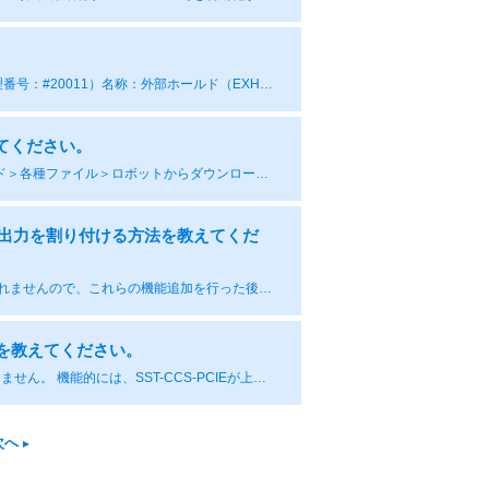
汎用I/O基板（JANCD-AIO01-E）のCN308端子になります。 CN308-A1（論理番号：#20011）名称：外部ホールド（EXHOLD） CN308-B3（論理番号：#20014）名称：外部サーボON （EXSVON） 詳細は、YRC1000 取扱説明書[R-CTO-A221]の14.10 項「ロボット汎用入出力信号割付」をご参照ください。 JANCD-AIO02-E基板が装着されているコントローラではYRC1000 標準入出力信号割付表 （PNP 仕様） 汎用I/O[HW1484104]をご参照ください。
教えてください。
DeviceNet／EtherNet/IP の EDSファイルは、弊社e-メカサイトのダウンロード＞各種ファイル＞ロボットからダウンロードすることが可能です。 また、DeviceNet／EtherNet/IP が設定されているロボットコントローラからファイルとして取得することもできます。 ■操作手順： ①プログラミングペンダントの「メインメニュー」キーを押下しながら制御電源を投入し、メンテナンスモードを起動します。 ②プログラミングペンダントに外部記憶装置として使用する SDカードまたは USBメモリを装着します。 ③【外部記憶】から【デバイス】を選択し、装着したデバイスを選択します。 ④【外部記憶】から【セーブ】を選択します。 ⑤「EDS/GSDファイルセーブ」を選択します。 ⑥必要なファイルにカーソルを合わせて選択を押すと、該当ファイルに「★」マークが付きます。 ⑦「エンター」キー を押下すると確認ダイアログボックスが表示されます。 ⑧「はい」を選択すると装着したデバイスに EDSファイルが保存されます。 ※ EtherNet/IP通信の場合、下記にご注意ください。 1)「インスタンス番号」という設定項目の入力範囲によって使用する EDSファイルが異なります。 「EDS/GSDファイルセーブ」画面に表示される下記のものを選択してください。 0～255 の場合：「Ethernet/IP CPU」を選択してください。 0～65534 の場合：「Ethernet/IP CPU（Instance Size 2 byte）」を選択してください（YAS2.82.00A-00以降のみ）。 2) メンテナンスモードで設定したインスタンス番号やインスタンスサイズは EDSファイルには反映されません。 PLC側での通信設定時に、メンテナンスモードで設定したインスタンス番号やインスタンスサイズを設定してください。
力、汎用入出力を割り付ける方法を教えてくだ
CC-Link、DeviceNet、EtherNet/IP等の信号は外部入出力信号にしか割付けられませんので、これらの機能追加を行った後、外部入出力信号を CIOラダープログラムにより専用入出力信号や外部入出力信号に割付ける必要があります。 標準の CIOラダープログラムでは、外部入出力信号の先頭から 40点（外部入力信号：#20010 ~ #20057、外部出力信号：#30010 ~ #30057）について、I/O端子台にロボットの用途（アーク用途、電動ガン用途など）に応じた信号の割付けが行われています。 CC-Link等の機能追加を行った場合、標準の CIOラダープログラムでは機能追加を行った CC-Link等に I/O端子台に割付けた後の汎用入出力信号の割付けが行われています。この部分の割付けを変更したい場合は、CIOラダープログラムの変更を行ってください。 I/O端子台に割付いている信号を、機能追加を行った CC-Link等で使用するためには、CIOラダープログラムを変更するか、追加した機能と外部入出力信号の割付けを外部入出力信号割付機能の手動設定で変更する必要があります。外部入出力信号割付けの詳細は YRC1000 取扱説明書の「12.2 外部入出力信号割付機能」を参照してください。なお、この手順は CC-Link等の機能追加の設定手順にも記載していますので、CC-Link等、追加する機能の説明書を併せて参照してください。
互換性を教えてください。
基板の装着形状（コネクタ）が異なるため、互換品として使用することはできません。 機能的には、SST-CCS-PCIEが上位となります。 YRC1000ではSST-CCS-PCIEのみが使用可能です。 SST-CCS-PCU： コネクタタイプ：PCI CC-Linkバージョン：Ver1 SST-CCS-PCIE： コネクタタイプ：PCI-Express CC-Linkバージョン：Ver2
次へ