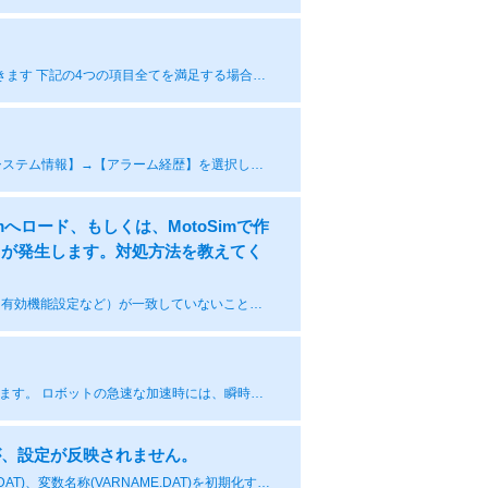
以下の形式： SGM7G-05APK-YR11 を例に互換性について説明させていただきます 下記の4つの項目全てを満足する場合は、互換性があります。 (1)モータのΣシリーズ（SGMRV、SGM7G等）が同じであること。 (2)モータ容量（05APK）が同じであること。 (3)モータ仕様（-YR11）の数字の上位（十の位）が同じであること。 (4)モータリビジョン（-YR11）の数字の下位（一の位）は、不一致でも使用可能です。 上記内容から、互換性があるモータは、以下の形式になります。 SGM7G-05APK-YR11、SGM7G-05APK-YR12、SGM7G-05APK-YR13 ※異なる形式のモータを取り付けた場合、アラームの発生、サーボパックの破損、モータの振動/異音が発生し、正常に制御を行うことができません。
まずはアラームコードをご確認ください。 ■操作手順： ①メインメニュー【システム情報】→【アラーム経歴】を選択します。 ②「ページキー」を押すことで、以下の順に表示が切り替わります。 重故障アラーム ⇒軽故障アラーム ⇒ ユーザアラーム ⇒ オフラインアラーム ＊画面内の【ページ】ボタンでもアラームカテゴリーの変更が可能です。 原因と対処方法は、製品同梱マニュアルの「アラームコード表」(YRC1000,YRC1000microの場合)、もしくは、「コントローラ保守要領書」(DX200,DX100,FS100,NX100の場合)に記載しています。 問題が解消しない場合は、YASKAWAコンタクトセンタへご相談ください。 お問い合わせいただく前に、アラームコード、発生時の状況、現象の発生頻度などをまとめていただければ幸いです。
へロード、もしくは、MotoSimで作
常が発生します。対処方法を教えてく
MotoSimの環境と実機ロボットコントローラとの環境（用途、システム設定、有効機能設定など）が一致していないことで、ジョブがロードできないことがあります。 ＜エラー発生例＞ ・Err3210 ポジション番号格納エリアが獲得できません ・Err4528 シンタックスエラー 実機のCMOS.BINを使用してMotoSimでコントローラ作成することで、同じシステムを構築することが可能です。
下記表のとおりになります。 注記1：電源容量は連続定格値として記載しています。 ロボットの急速な加速時には、瞬時に連続定格値の数倍の容量を必要とすることがあります。 注記2：表に記載してあります値は、ロボットのみ制御時の値となります。 外部軸を追加している場合は、制御盤の定格ラベルを確認するか、当社コンタクトセンタへの連絡をお願いします。
が、設定が反映されません。
変数使用個数の変更後は、表示ダイアログに沿ってジョブ、変数データ(VAR.DAT)、変数名称(VARNAME.DAT)を初期化する必要があります。 また、この操作を実行した際には上記データのほかに、ユーザ座標・メモリプレイファイル・スポットモニタデータ・システム定義パラメータ（S4D）・ロボットキャリブデータ・コンベヤキャリブデータの初期化が同時に実行されます。 変数割付けの変更を行う前に、必ず上記データのバックアップを実施してください。 ※割付け変更前の変数データ(VAR.DAT)、変数名称(VARNAME,DAT)は、 割付け変更にロードすることはできません。