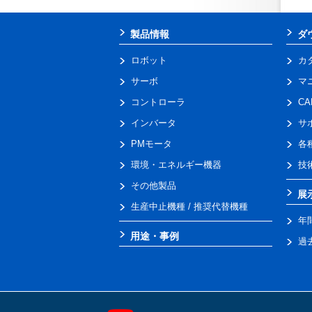
製品情報
ダ
ロボット
カ
サーボ
マ
コントローラ
C
インバータ
サ
PMモータ
各
環境・エネルギー機器
技
その他製品
展
生産中止機種 / 推奨代替機種
年
用途・事例
過