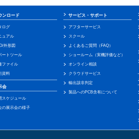
ウンロード
サービス・サポート
タログ
アフターサービス
ニュアル
スクール
AD/外形図
よくあるご質問（FAQ）
ポートツール
ショールーム（実機評価など）
種ファイル
オンライン相談
術資料
クラウドサービス
輸出該非判定
示会
製品へのPCB含有について
間スケジュール
去の展示会の様子