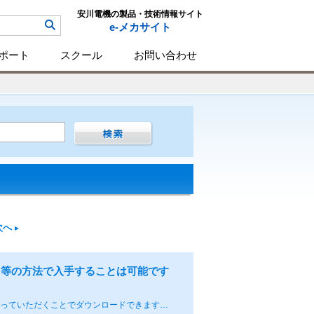
安川電機の製品・技術情報サイト
e-メカサイト
ポート
スクール
お問い合わせ
次へ
ド等の方法で入手することは可能です
一部の取扱説明書やマニュアルはe-メカサイトへ掲載しており、会員登録を行っていただくことでダウンロードできますが、e-メカサイト掲載外のマニュアルにつきましては原則ご購入いただくものとなっております。 ご購入をご希望の際には当社製品を取り扱う代理店様や拡販パートナー、もしくは当社営業窓口へご相談いただきますようお願いいたします。 e-メカサイト マニュアルのダウンロードページは以下から https://www.e-mechatronics.com/download/manual/