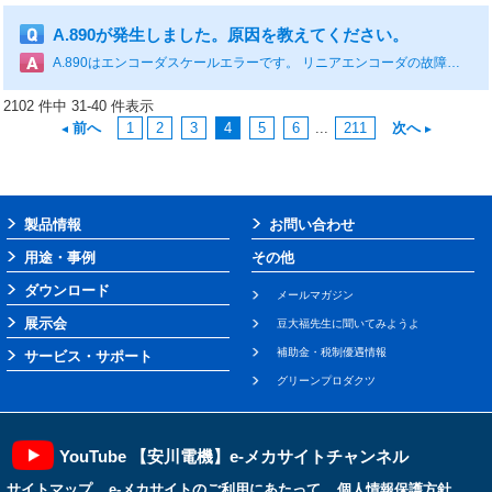
A.890が発生しました。原因を教えてください。
A.890はエンコーダスケールエラーです。 リニアエンコーダの故障が考えられます。 対処方法は、下表を参照ください。 原因 確認方法 対処方法 リニアエンコーダの故障 - リニアエンコーダ故障の可能性あり。リニアエンコーダを交換する。
2102 件中 31-40 件表示
前へ
1
2
3
4
5
6
...
211
次へ
製品情報
お問い合わせ
用途・事例
その他
ダウンロード
メールマガジン
展示会
豆大福先生に聞いてみようよ
補助金・税制優遇情報
サービス・サポート
グリーンプロダクツ
YouTube 【安川電機】e-メカサイトチャンネル
サイトマップ
e-メカサイトのご利用にあたって
個人情報保護方針