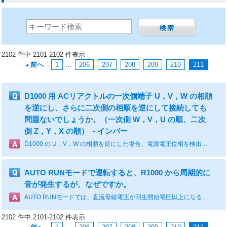
2102 件中 2101-2102 件表示
前へ
1
...
206
207
208
209
210
211
D1000 用 ACリアクトルの一次側端子 U，V，W の相順
を逆にし、さらに二次側の相順を逆にして接続しても
問題ないでしょうか。（一次側 W，V，U の順、二次
側 Z，Y，X の順） - インバー
D1000 の U，V，W の相順を逆にした場合、電源電圧位相を検出するｒ１,ｓ１,ｔ１の接続が正規の場合はコンバータは正しく動作しません。 ｒ１とｔ１の配線も入れ替えれば動作はします。 ただし、定期修理などでリアクトルの配線を外したのち再配線する時に間違う可能性がありますので、本来の配線順に配線することをお勧めします。
AUTO RUNモードで運転すると、R1000 から周期的に
音が発生するが、なぜですか。
AUTO RUNモードでは、直流母線電圧が回生開始電圧以上になると回生動作を開始し、回生終了電圧以下になると回生動作が停止します。 この回生開始と回生停止が交互に訪れるため、周期的な音が発生します。
2102 件中 2101-2102 件表示