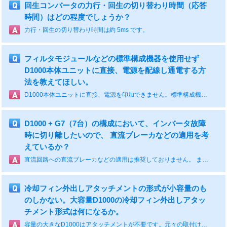
回生コンバータの力行・回生の切り替わり時間（応答
時間）はどの程度でしょうか？
力行・回生の切り替わり時間は約 5ms です。
フィルタモジュールなどの標準構成機器を使用せず
D1000本体ユニットに直接、電源を配線し通電する方
法を教えてほしい。
D1000本体ユニットに直接、電源を印加できません。標準構成機器（フィルタモジュールなど）を配線して通電してください。
D1000 + G7（7台）の構成において、インバータ故障
時に切り離したいので、 直流ブレーカなどの適用を考
えているか？
直流回路への直流ブレーカなどの適用は推奨しておりません。 また、直流ブレーカの具体的な機器選定は承っておりません。
冷却フィン外出しアタッチメントの形式が小容量のも
のしかない。大容量D1000の冷却フィン外出しアタッ
チメント形式は何になるか。
容量の大きなD1000はアタッチメントが不要です。元々の取付け金具を外して取付け位置を変更することによって冷却フィン外出しにできます。 (CIMR-DA2A0030以上､-DA4A0020以上) ＊冷却フィン外出しアタッチメントについては、D1000カタログを参照ください。 [リンク] https://www.e-mechatronics.com/download/catalog/download.html?qCategory=%E3%82%A4%E3%83%B3%E3%83%90%E3%83%BC%E3%82%BF&qLang=jp&qTarget=34