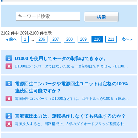
2102 件中 2091-2100 件表示
前へ
1
...
206
207
208
209
210
211
次へ
D1000 を使用してモータの制御はできるか。
D1000はインバータではないためモータ制御はできません（D1000は電源回生コンバータです）。モータを制御するために、D1000とインバータを組み合わせて使用します。
電源回生コンバータや電源回生ユニットは定格の100%
連続回生可能ですか？
電源回生コンバータ（D1000など）は、回生トルクが100％（連続） 150％（60秒）の回生が可能です。 電源回生ユニット（R1000など）は、回生トルクが80%（連続）100%（25%ED60秒）150%（30秒）の回生が可能です。
直流電圧出力は、運転操作しなくても発生するのか？
電源投入すると、回路構成上、3相のダイオードブリッジ整流された電圧が発生します。 但し、ダイード整流したのみですので、電源回生などは出来ません。 運転操作する事で、目標の電圧レベルに制御したり、電動 / 回生の処理を行います。