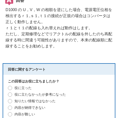
回答
D1000 の U，V，W の相順を逆にした場合、電源電圧位相を
検出するｒ１,ｓ１,ｔ１の接続が正規の場合はコンバータは
正しく動作しません。
ｒ１とｔ１の配線も入れ替えれば動作はします。
ただし、定期修理などでリアクトルの配線を外したのち再配
線する時に間違う可能性がありますので、本来の配線順に配
線することをお勧めします。
回答に関するアンケート
この回答はお役に立ちましたか？
役に立った
役に立たなかったが参考になった
知りたい情報ではなかった
内容が納得できない
内容が難しい