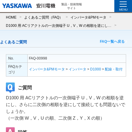
製品・技術情報
サイト
MENU
HOME
よくあるご質問（FAQ）
インバータ&PMモータ
D1000 用 ACリアクトルの一次側端子 U，V，W の相順を逆にし、さらに二次側の相順を逆にして接続しても問題ないでしょうか。（一次側 W，V，U の順、二次側 Z，Y，X の順）
FAQ一覧へ戻る
よくあるご質問
No.
FAQ-00998
FAQカテ
インバータ&PMモータ
>
インバータ
>
D1000
>
配線・取付
ゴリ
ご質問
D1000 用 ACリアクトルの一次側端子 U，V，W の相順を逆
にし、さらに二次側の相順を逆にして接続しても問題ないで
しょうか。
（一次側 W，V，U の順、二次側 Z，Y，X の順）