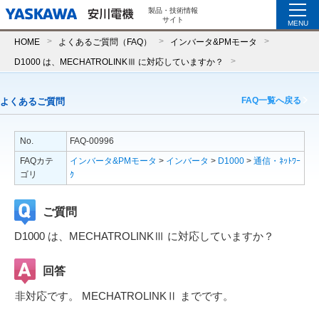
製品・技術情報
サイト
MENU
HOME
よくあるご質問（FAQ）
インバータ&PMモータ
D1000 は、MECHATROLINKⅢ に対応していますか？
FAQ一覧へ戻る
よくあるご質問
No.
FAQ-00996
FAQカテ
インバータ&PMモータ
>
インバータ
>
D1000
>
通信・ﾈｯﾄﾜｰ
ゴリ
ｸ
ご質問
D1000 は、MECHATROLINKⅢ に対応していますか？
回答
非対応です。 MECHATROLINKⅡ までです。