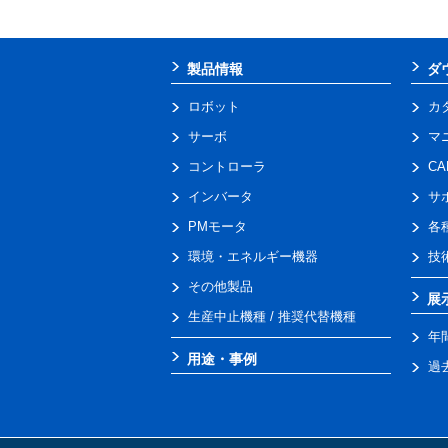
製品情報
ダ
ロボット
カ
サーボ
マ
コントローラ
C
インバータ
サ
PMモータ
各
環境・エネルギー機器
技
その他製品
展
生産中止機種 / 推奨代替機種
年
用途・事例
過