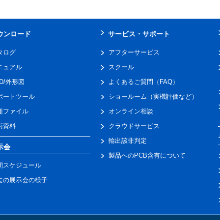
ウンロード
サービス・サポート
タログ
アフターサービス
ニュアル
スクール
AD/外形図
よくあるご質問（FAQ）
ポートツール
ショールーム（実機評価など）
種ファイル
オンライン相談
術資料
クラウドサービス
輸出該非判定
示会
製品へのPCB含有について
間スケジュール
去の展示会の様子