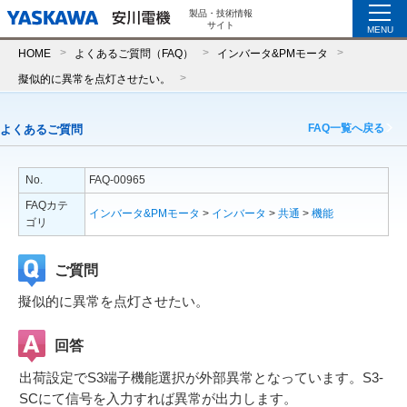
製品・技術情報
サイト
MENU
HOME
よくあるご質問（FAQ）
インバータ&PMモータ
擬似的に異常を点灯させたい。
FAQ一覧へ戻る
よくあるご質問
No.
FAQ-00965
FAQカテ
インバータ&PMモータ
>
インバータ
>
共通
>
機能
ゴリ
ご質問
擬似的に異常を点灯させたい。
回答
出荷設定でS3端子機能選択が外部異常となっています。S3-
SCにて信号を入力すれば異常が出力します。