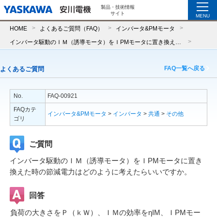
製品・技術情報
サイト
MENU
HOME
よくあるご質問（FAQ）
インバータ&PMモータ
インバータ駆動のＩＭ（誘導モータ）をＩPMモータに置き換えた時の節減電力はどのように考えたらいいですか。
FAQ一覧へ戻る
よくあるご質問
No.
FAQ-00921
FAQカテ
インバータ&PMモータ
>
インバータ
>
共通
>
その他
ゴリ
ご質問
インバータ駆動のＩＭ（誘導モータ）をＩPMモータに置き
換えた時の節減電力はどのように考えたらいいですか。
回答
負荷の大きさをＰ（ｋＷ）、ＩＭの効率をηIM、ＩPMモー