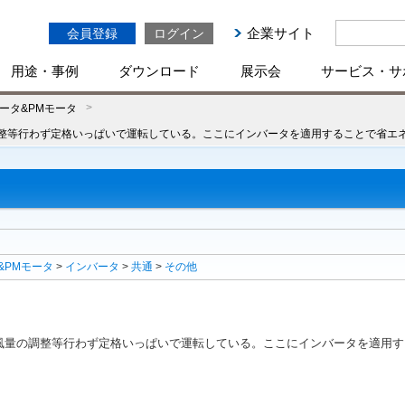
企業サイト
会員登録
ログイン
用途・事例
ダウンロード
展示会
サービス・サ
ータ&PMモータ
整等行わず定格いっぱいで運転している。ここにインバータを適用することで省エ
&PMモータ
>
インバータ
>
共通
>
その他
風量の調整等行わず定格いっぱいで運転している。ここにインバータを適用す