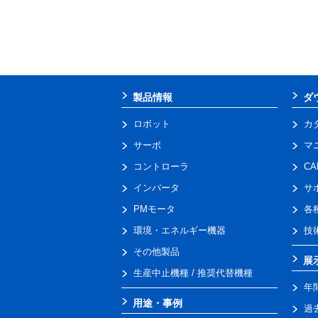
製品情報
ダ
ロボット
カ
サーボ
マ
コントローラ
C
インバータ
サ
PMモータ
各
環境・エネルギー機器
技
その他製品
展
生産中止機種 / 推奨代替機種
年
用途・事例
過