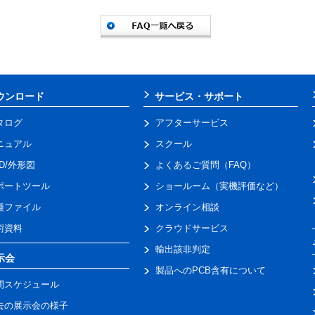
ウンロード
サービス・サポート
タログ
アフターサービス
ニュアル
スクール
AD/外形図
よくあるご質問（FAQ）
ポートツール
ショールーム（実機評価など）
種ファイル
オンライン相談
術資料
クラウドサービス
輸出該非判定
示会
製品へのPCB含有について
間スケジュール
去の展示会の様子