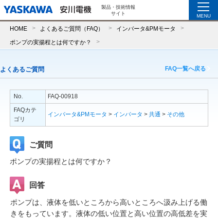
製品・技術情報
サイト
MENU
HOME
よくあるご質問（FAQ）
インバータ&PMモータ
ポンプの実揚程とは何ですか？
FAQ一覧へ戻る
よくあるご質問
No.
FAQ-00918
FAQカテ
インバータ&PMモータ
>
インバータ
>
共通
>
その他
ゴリ
ご質問
ポンプの実揚程とは何ですか？
回答
ポンプは、液体を低いところから高いところへ汲み上げる働
きをもっています。液体の低い位置と高い位置の高低差を実