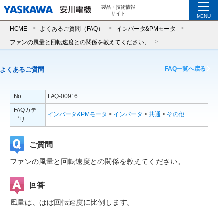
製品・技術情報
サイト
MENU
HOME
よくあるご質問（FAQ）
インバータ&PMモータ
ファンの風量と回転速度との関係を教えてください。
FAQ一覧へ戻る
よくあるご質問
No.
FAQ-00916
FAQカテ
インバータ&PMモータ
>
インバータ
>
共通
>
その他
ゴリ
ご質問
ファンの風量と回転速度との関係を教えてください。
回答
風量は、ほぼ回転速度に比例します。