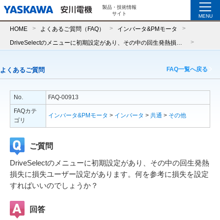
製品・技術情報
サイト
MENU
HOME
よくあるご質問（FAQ）
インバータ&PMモータ
DriveSelectのメニューに初期設定があり、その中の回生発熱損失に損失ユーザー設定があります。何を参考に損失を設定すればいいのでしょうか？
FAQ一覧へ戻る
よくあるご質問
No.
FAQ-00913
FAQカテ
インバータ&PMモータ
>
インバータ
>
共通
>
その他
ゴリ
ご質問
DriveSelectのメニューに初期設定があり、その中の回生発熱
損失に損失ユーザー設定があります。何を参考に損失を設定
すればいいのでしょうか？
回答