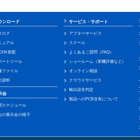
ウンロード
サービス・サポート
タログ
アフターサービス
ニュアル
スクール
AD/外形図
よくあるご質問（FAQ）
ポートツール
ショールーム（実機評価など）
種ファイル
オンライン相談
術資料
クラウドサービス
輸出該非判定
示会
製品へのPCB含有について
間スケジュール
去の展示会の様子