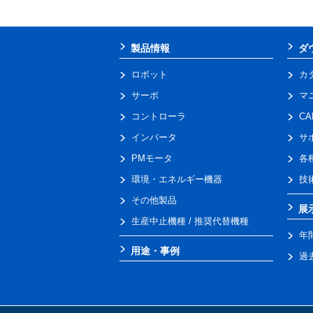
製品情報
ダ
ロボット
カ
サーボ
マ
コントローラ
C
インバータ
サ
PMモータ
各
環境・エネルギー機器
技
その他製品
展
生産中止機種 / 推奨代替機種
年
用途・事例
過