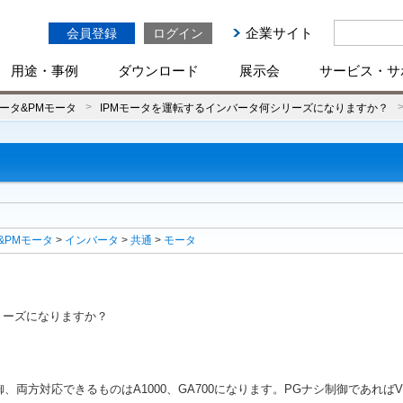
企業サイト
会員登録
ログイン
用途・事例
ダウンロード
展示会
サービス・サ
ータ&PMモータ
IPMモータを運転するインバータ何シリーズになりますか？
&PMモータ
>
インバータ
>
共通
>
モータ
リーズになりますか？
両方対応できるものはA1000、GA700になります。PGナシ制御であればV1