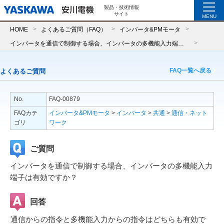
製品・技術情報
サイト
MENU
HOME
よくあるご質問（FAQ）
インバータ&PMモータ
インバータを通信で制御する場合、インバータの多機能入力端子は有効ですか？
FAQ一覧へ戻る
よくあるご質問
No.
FAQ-00879
FAQカテ
インバータ&PMモータ
>
インバータ
>
共通
>
通信・ネット
ゴリ
ワーク
ご質問
インバータを通信で制御する場合、インバータの多機能入力
端子は有効ですか？
回答
通信からの指令と多機能入力からの指令はどちらも有効で