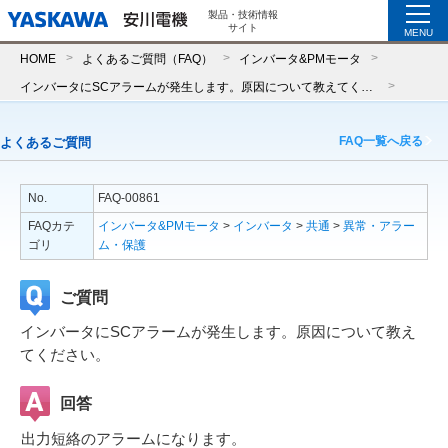
製品・技術情報
サイト
MENU
HOME
よくあるご質問（FAQ）
インバータ&PMモータ
インバータにSCアラームが発生します。原因について教えてください。
FAQ一覧へ戻る
よくあるご質問
No.
FAQ-00861
FAQカテ
インバータ&PMモータ
>
インバータ
>
共通
>
異常・アラー
ゴリ
ム・保護
ご質問
インバータにSCアラームが発生します。原因について教え
てください。
回答
出力短絡のアラームになります。