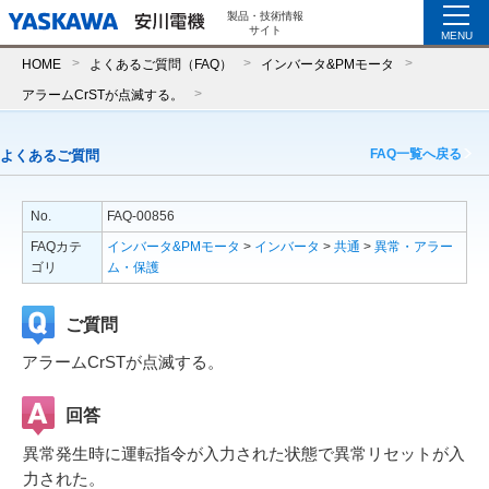
製品・技術情報
サイト
MENU
HOME
よくあるご質問（FAQ）
インバータ&PMモータ
アラームCrSTが点滅する。
FAQ一覧へ戻る
よくあるご質問
No.
FAQ-00856
FAQカテ
インバータ&PMモータ
>
インバータ
>
共通
>
異常・アラー
ゴリ
ム・保護
ご質問
アラームCrSTが点滅する。
回答
異常発生時に運転指令が入力された状態で異常リセットが入
力された。