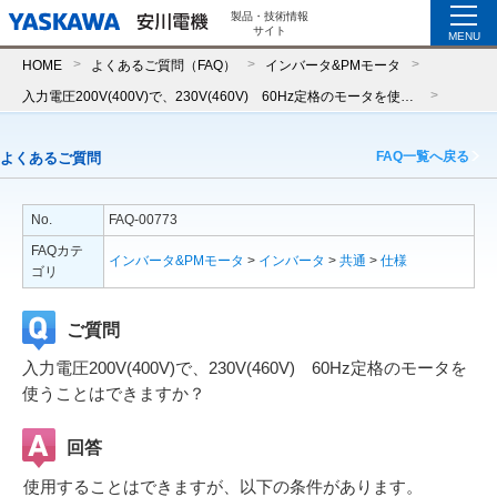
製品・技術情報
サイト
MENU
HOME
よくあるご質問（FAQ）
インバータ&PMモータ
入力電圧200V(400V)で、230V(460V) 60Hz定格のモータを使うことはできますか？
FAQ一覧へ戻る
よくあるご質問
No.
FAQ-00773
FAQカテ
インバータ&PMモータ
>
インバータ
>
共通
>
仕様
ゴリ
ご質問
入力電圧200V(400V)で、230V(460V) 60Hz定格のモータを
使うことはできますか？
回答
使用することはできますが、以下の条件があります。