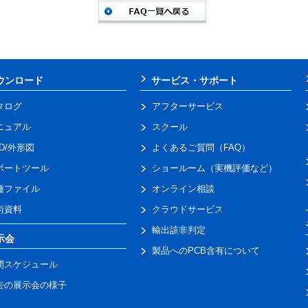
ウンロード
サービス・サポート
タログ
アフターサービス
ニュアル
スクール
AD/外形図
よくあるご質問（FAQ）
ポートツール
ショールーム（実機評価など）
種ファイル
オンライン相談
術資料
クラウドサービス
輸出該非判定
示会
製品へのPCB含有について
間スケジュール
去の展示会の様子