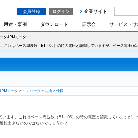
企業サイト
会員登録
ログイン
用途・事例
ダウンロード
展示会
サービス・サ
ータ&PMモータ
ます。これはベース周波数（E1－06）の時の電圧と認識していますが、ベース電圧(E
&PMモータ
>
インバータ
>
共通
>
仕様
っています。これはベース周波数（E1－06）の時の電圧と認識していますが、ベー
は運転出来ないのではないでしょうか？