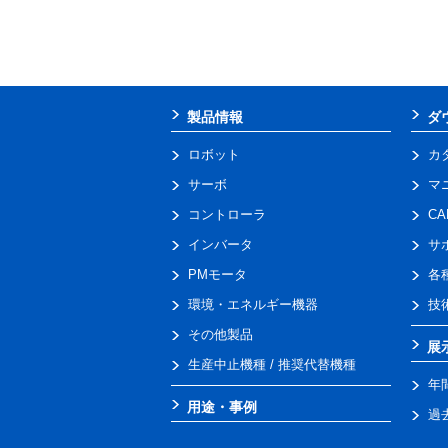
製品情報
ダ
ロボット
カ
サーボ
マ
コントローラ
C
インバータ
サ
PMモータ
各
環境・エネルギー機器
技
その他製品
展
生産中止機種 / 推奨代替機種
年
用途・事例
過