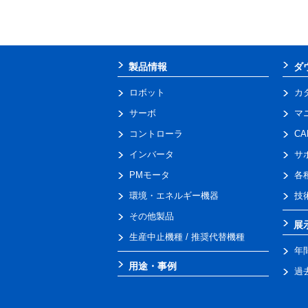
製品情報
ダ
ロボット
カ
サーボ
マ
コントローラ
C
インバータ
サ
PMモータ
各
環境・エネルギー機器
技
その他製品
展
生産中止機種 / 推奨代替機種
年
用途・事例
過