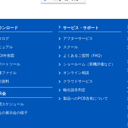
ウンロード
サービス・サポート
タログ
アフターサービス
ニュアル
スクール
AD/外形図
よくあるご質問（FAQ）
ポートツール
ショールーム（実機評価など）
種ファイル
オンライン相談
術資料
クラウドサービス
輸出該非判定
示会
製品へのPCB含有について
間スケジュール
去の展示会の様子