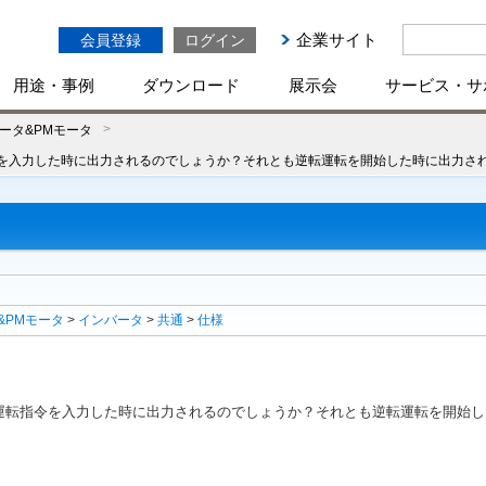
企業サイト
会員登録
ログイン
用途・事例
ダウンロード
展示会
サービス・サ
ータ&PMモータ
を入力した時に出力されるのでしょうか？それとも逆転運転を開始した時に出力さ
&PMモータ
>
インバータ
>
共通
>
仕様
運転指令を入力した時に出力されるのでしょうか？それとも逆転運転を開始し